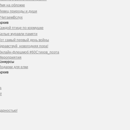
Имя на обложке
Певец природы и души
#ЧитаемВслух
Архив
Каждой птице по кормушке
Белые журавли памяти
Тот самый первый день войны
Здравствуй, новогодняя пора!
Онлайн-флешмоб #60Стихов_поэта
Мероприятия
Конкурсы
Подарки для елки
Архив
а
!
дарностью!