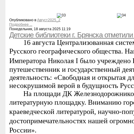
Опубликовано в
Август2025_2
Подробнее ...
Понедельник, 18 августа 2025 11:19
Детские библиотеки г. Брянска отметили
16 августа Централизованная систе
Русского географического общества. Нап
Императора Николая I было учреждено 
путешественник и государственный де
деятельность: «Свободная и открытая дл
несокрушимой верой в будущность Русск
На площади ДК Железнодорожников
литературную площадку.
Вниманию гор
краеведческой литературой, научно-по
достопримечательностях нашей огромно
России».