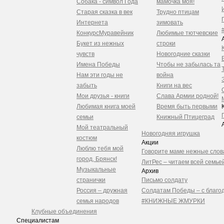
Собака - символ Года
мамочка моя!
Старая сказка в век
Трудно птицам
Интернета
зимовать
Конкурс
Муравейник
Любимые тютчевские
Букет из нежных
строки
чувств
Новогодние сказки
Имена Победы
Чтобы не забылась та
Нам эти годы не
война
забыть
Книги на вес
Мои друзья - книги
Слава Армии родной!
Любимая книга моей
Время быть первыми
семьи
Книжный Птицеград
Мой театральный
Новогодняя игрушка
костюм
Акции
Люблю тебя мой
Говорите маме нежные слов
город, Брянск!
ЛитРес – читаем всей семьей
Музыкальные
Архив
странички
Письмо солдату
Россия – дружная
Солдатам Победы – с благо
семья народов
#КНИЖНЫЕ ЖМУРКИ
Клубные объединения
Специалистам