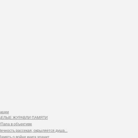
Акции
БЕЛЫЕ ЖУРАВЛИ ПАМЯТИ
#Папа в объективе
Вечность рассекая, окрыляется душа...
Память о войне книга хранит