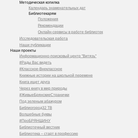
Методическая копилка
Календарь знаменательных дат
Библиотекарям
Положения
Рекомендации
Онлайн-сервисы в работе библиотек
Исследовательская работа
Наши публикации
Наши проекты
Информационно-поисковый центр "Витязь"
#Рады Вас видеть
#Классное-Внеклассное
Книжные истории на школьной перемене
Книга ищет друга
Через книгу в мир природы
#ЖивыеБрянскиеСтранички
Под зеленым абажуром
Библиогород32 ТВ
Волшебные буквы
#ПроБРЯНЩИНУ
Библиотечный вестник
Библиотека – старт в профессию