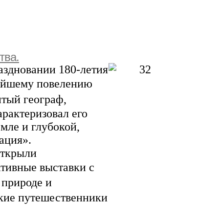
тва.
раздновании 180-летия
айшему повелению
тый географ,
арактеризовал его
мле и глубокой,
ация».
открыли
тивные выставки с
 природе и
икие путешественники