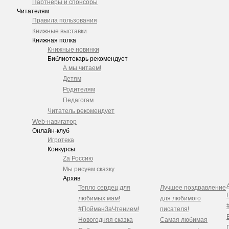
Партнеры и спонсоры
Читателям
Правила пользования
Книжные выставки
Книжная полка
Книжные новинки
Библиотекарь рекомендует
А мы читаем!
Детям
Родителям
Педагогам
Читатель рекомендует
Web-навигатор
Онлайн-клуб
Игротека
Конкурсы
Zа Россию
Мы рисуем сказку
Архив
Тепло сердец для
Лучшее поздравление
любимых мам!
для любимого
#ПойманЗаЧтением!
писателя!
Новогодняя сказка
Самая любимая