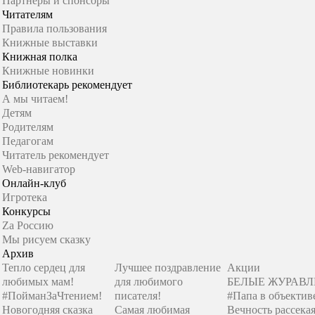
Партнеры и спонсоры
Читателям
Правила пользования
Книжные выставки
Книжная полка
Книжные новинки
Библиотекарь рекомендует
А мы читаем!
Детям
Родителям
Педагогам
Читатель рекомендует
Web-навигатор
Онлайн-клуб
Игротека
Конкурсы
Zа Россию
Мы рисуем сказку
Архив
Тепло сердец для
Лучшее поздравление
Акции
любимых мам!
для любимого
БЕЛЫЕ ЖУРАВ
#ПойманЗаЧтением!
писателя!
#Папа в объектив
Новогодняя сказка
Самая любимая
Вечность рассекая