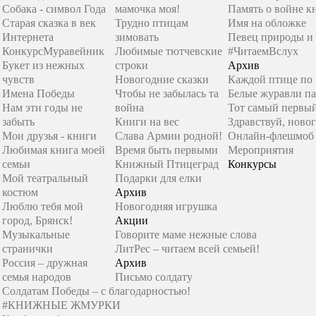
Собака - символ Года
мамочка моя!
Память о войне к
Старая сказка в век
Трудно птицам
Имя на обложке
Интернета
зимовать
Певец природы и
Конкурс
Муравейник
Любимые тютчевские
#ЧитаемВслух
Букет из нежных
строки
Архив
чувств
Новогодние сказки
Каждой птице по
Имена Победы
Чтобы не забылась та
Белые журавли п
Нам эти годы не
война
Тот самый первы
забыть
Книги на вес
Здравствуй, новог
Мои друзья - книги
Слава Армии родной!
Онлайн-флешмоб 
Любимая книга моей
Время быть первыми
Мероприятия
семьи
Книжный Птицеград
Конкурсы
Мой театральный
Подарки для елки
костюм
Архив
Люблю тебя мой
Новогодняя игрушка
город, Брянск!
Акции
Музыкальные
Говорите маме нежные слова
странички
ЛитРес – читаем всей семьей!
Россия – дружная
Архив
семья народов
Письмо солдату
Солдатам Победы – с благодарностью!
#КНИЖНЫЕ ЖМУРКИ