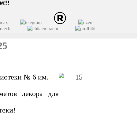
!!!
25
иотеки № 6 им.
.
метов декора для
теки!