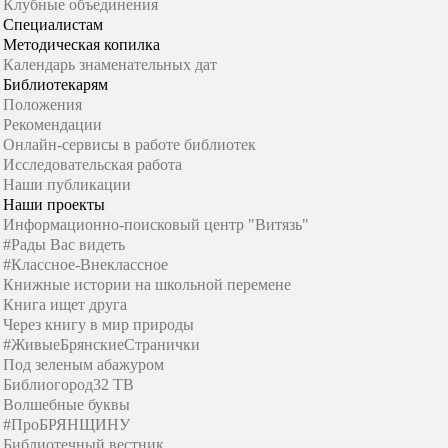
Клубные объединения
Специалистам
Методическая копилка
Календарь знаменательных дат
Библиотекарям
Положения
Рекомендации
Онлайн-сервисы в работе библиотек
Исследовательская работа
Наши публикации
Наши проекты
Информационно-поисковый центр "Витязь"
#Рады Вас видеть
#Классное-Внеклассное
Книжные истории на школьной перемене
Книга ищет друга
Через книгу в мир природы
#ЖивыеБрянскиеСтранички
Под зеленым абажуром
Библиогород32 ТВ
Волшебные буквы
#ПроБРЯНЩИНУ
Библиотечный вестник