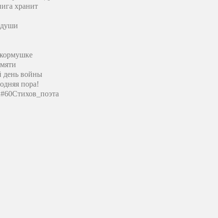
нига хранит
 души
 кормушке
амяти
й день войны
одняя пора!
#60Стихов_поэта