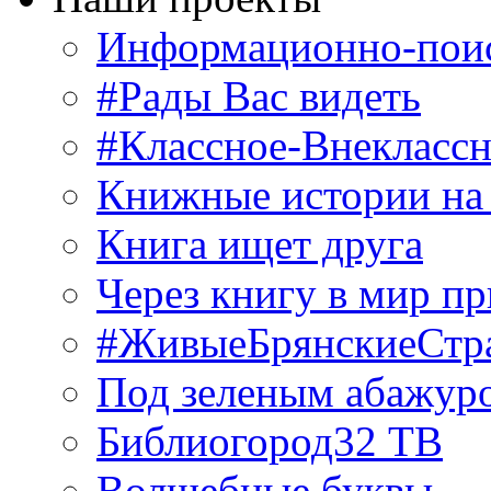
Информационно-поис
#Рады Вас видеть
#Классное-Внекласс
Книжные истории на
Книга ищет друга
Через книгу в мир п
#ЖивыеБрянскиеСтр
Под зеленым абажур
Библиогород32 ТВ
Волшебные буквы