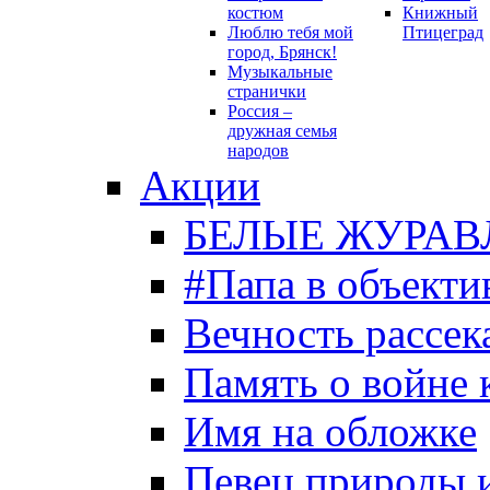
костюм
Книжный
Люблю тебя мой
Птицеград
город, Брянск!
Музыкальные
странички
Россия –
дружная семья
народов
Акции
БЕЛЫЕ ЖУРАВ
#Папа в объекти
Вечность рассека
Память о войне 
Имя на обложке
Певец природы 