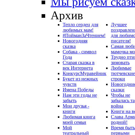
Мы рисуем сказ
Архив
Тепло сердец для
Лучшее
любимых мам!
поздравлен
#ПойманЗаЧтением!
для любим
Новогодняя
писателя!
сказка
Самая люб
Собака - символ
мамочка мо
Года
Трудно пти
Старая сказка в
зимовать
век Интернета
Любимые
Конкурс
Муравейник
тютчевские
Букет из нежных
строки
чувств
Новогодни
Имена Победы
сказки
Нам эти годы не
Чтобы не
забыть
забылась та
Мои друзья -
война
книги
Книги на в
Любимая книга
Слава Арм
моей семьи
родной!
Мой
Время быть
театральный
первыми