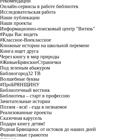
Рекомендации
Онлайн-сервисы в работе библиотек
Исследовательская работа
Наши публикации
Наши проекты
Информационно-поисковый центр "Витязь"
#Рады Вас видеть
#Классное-Внеклассное
Книжные истории на школьной перемене
Книга ищет друга
Через книгу в мир природы
#ЖивыеБрянскиеСтранички
Под зеленым абажуром
Библиогород32 ТВ
Волшебные буквы
#ПроБРЯНЩИНУ
Библиотечный вестник
Библиотека – старт в профессию
Зачитательные истории
Поэзия - вся! - езда в незнаемое
Реализованные проекты
Сказочная карусель
Подари книгу детям!
Родная Брянщина: от истоков до наших дней
Финансовые грамотеи