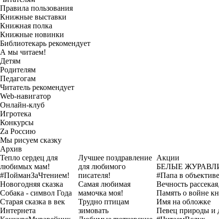
Правила пользования
Книжные выставки
Книжная полка
Книжные новинки
Библиотекарь рекомендует
А мы читаем!
Детям
Родителям
Педагогам
Читатель рекомендует
Web-навигатор
Онлайн-клуб
Игротека
Конкурсы
Zа Россию
Мы рисуем сказку
Архив
Тепло сердец для
Лучшее поздравление
Акции
любимых мам!
для любимого
БЕЛЫЕ ЖУРАВЛ
#ПойманЗаЧтением!
писателя!
#Папа в объектив
Новогодняя сказка
Самая любимая
Вечность рассекая,
Собака - символ Года
мамочка моя!
Память о войне кн
Старая сказка в век
Трудно птицам
Имя на обложке
Интернета
зимовать
Певец природы и