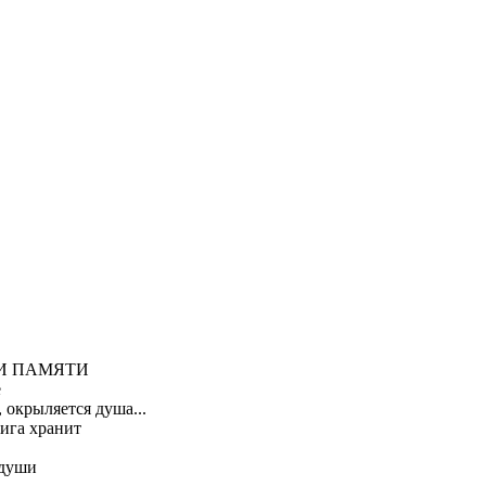
И ПАМЯТИ
е
 окрыляется душа...
ига хранит
 души