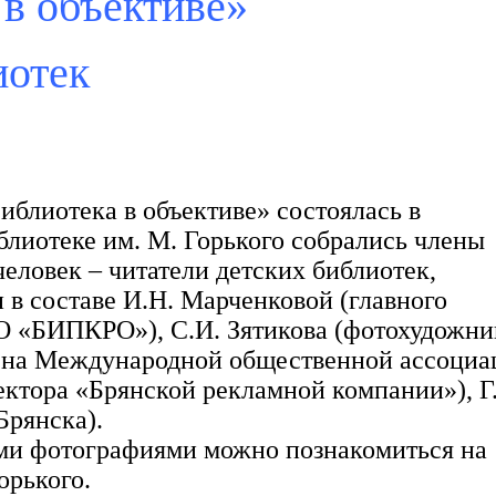
 в объективе»
иотек
блиотека в объективе» состоялась в
блиотеке им. М. Горького собрались члены
еловек – читатели детских библиотек,
 в составе И.Н. Марченковой (главного
О «БИПКРО»), С.И. Зятикова (фотохудожни
лена Международной общественной ассоциа
ектора «Брянской рекламной компании»), Г
Брянска).
ими фотографиями можно познакомиться на
орького.