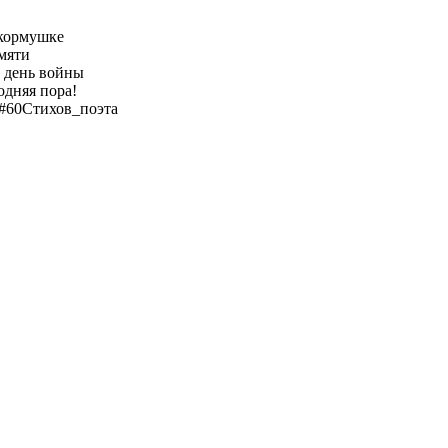
кормушке
мяти
 день войны
одняя пора!
#60Стихов_поэта