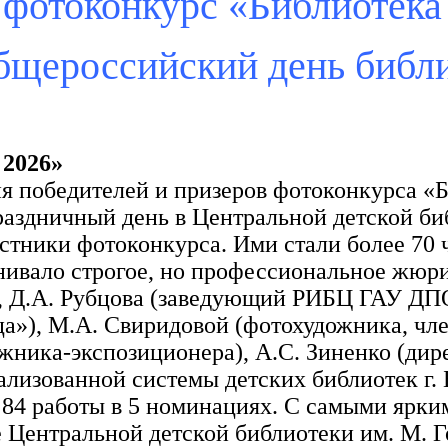
 фотоконкурс «Библиотека
бщероссийский день библ
 2026»
 победителей и призеров фотоконкурса «Би
раздничный день в Центральной детской би
стники фотоконкурса. Ими стали более 70 ч
нивало строгое, но профессиональное жюри
), Д.А. Рубцова (заведующий РИБЦ ГАУ ДП
ца»), М.А. Свиридовой (фотохудожника, ч
жника-экспозиционера), А.С. Зиненко (дир
лизованной системы детских библиотек г. 
 84 работы в 5 номинациях. С самыми ярк
е Центральной детской библиотеки им. М. Г