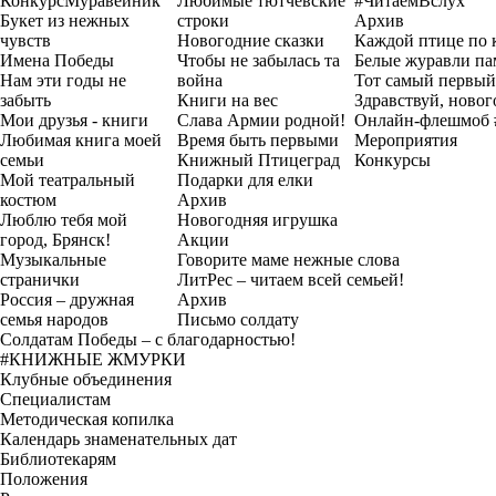
Конкурс
Муравейник
Любимые тютчевские
#ЧитаемВслух
Букет из нежных
строки
Архив
чувств
Новогодние сказки
Каждой птице по 
Имена Победы
Чтобы не забылась та
Белые журавли па
Нам эти годы не
война
Тот самый первый
забыть
Книги на вес
Здравствуй, новог
Мои друзья - книги
Слава Армии родной!
Онлайн-флешмоб 
Любимая книга моей
Время быть первыми
Мероприятия
семьи
Книжный Птицеград
Конкурсы
Мой театральный
Подарки для елки
костюм
Архив
Люблю тебя мой
Новогодняя игрушка
город, Брянск!
Акции
Музыкальные
Говорите маме нежные слова
странички
ЛитРес – читаем всей семьей!
Россия – дружная
Архив
семья народов
Письмо солдату
Солдатам Победы – с благодарностью!
#КНИЖНЫЕ ЖМУРКИ
Клубные объединения
Специалистам
Методическая копилка
Календарь знаменательных дат
Библиотекарям
Положения