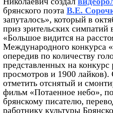
Николаевич создал
видеоро
брянского поэта
В.Е. Сороч
запуталось», который в октя
приз зрительских симпатий
«Большое видится на расст
Международного конкурса «
опередив по количеству гол
представленных на конкурс 
просмотров и 1900 лайков).
отметить отснятый и смонт
фильм «Потаенное небо», 
брянскому писателю, перев
работнику культуры Брянск