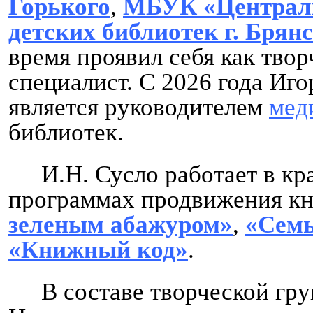
Горького
,
МБУК «Централи
детских библиотек г. Брян
время проявил себя как тво
специалист. С 2026 года Иг
является руководителем
мед
библиотек.
И.Н. Сусло работает в к
программах продвижения кн
зеленым абажуром»
,
«Семь
«Книжный код»
.
В составе творческой гр