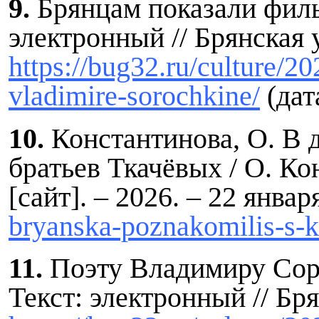
9.
Брянцам показали филь
электронный // Брянская у
https://bug32.ru/culture/
vladimire-sorochkine/
(дат
10.
Константинова, О. В 
братьев Ткачёвых / О. Ко
[сайт]. – 2026. – 22 янва
bryanska-poznakomilis-s-
11.
Поэту Владимиру Соро
Текст: электронный // Бря