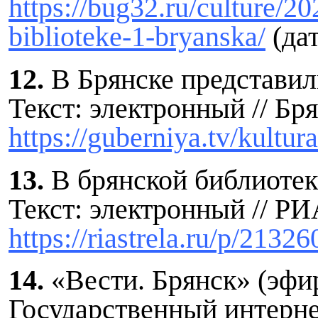
https://bug32.ru/culture/2
biblioteke-1-bryanska/
(дат
12.
В Брянске представил
Текст: электронный // Бря
https://guberniya.tv/kultu
13.
В брянской библиотек
Текст: электронный // РИА
https://riastrela.ru/p/21326
14.
«Вести. Брянск» (эфир
Государственный интернет