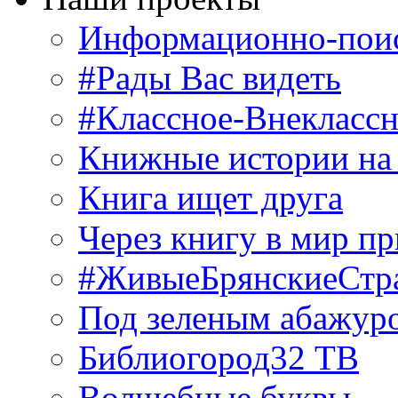
Информационно-поис
#Рады Вас видеть
#Классное-Внекласс
Книжные истории на
Книга ищет друга
Через книгу в мир п
#ЖивыеБрянскиеСтр
Под зеленым абажур
Библиогород32 ТВ
Волшебные буквы