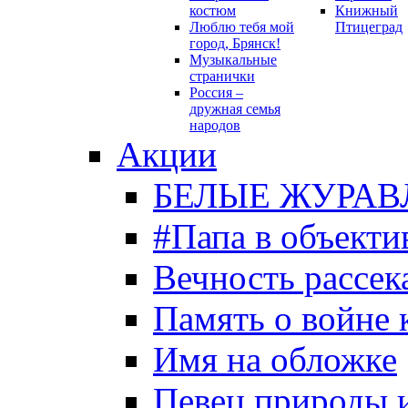
костюм
Книжный
Люблю тебя мой
Птицеград
город, Брянск!
Музыкальные
странички
Россия –
дружная семья
народов
Акции
БЕЛЫЕ ЖУРАВ
#Папа в объекти
Вечность рассека
Память о войне 
Имя на обложке
Певец природы 