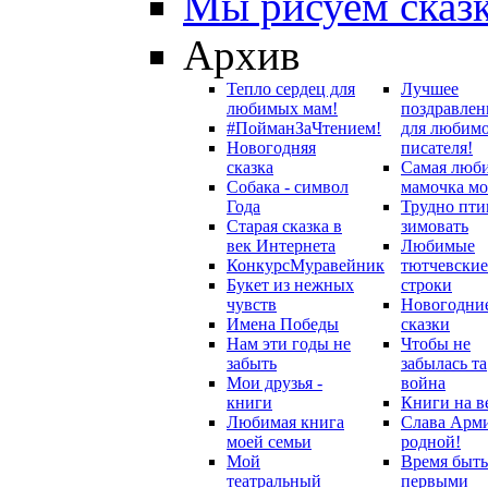
Мы рисуем сказ
Архив
Тепло сердец для
Лучшее
любимых мам!
поздравлен
#ПойманЗаЧтением!
для любим
Новогодняя
писателя!
сказка
Самая люб
Собака - символ
мамочка мо
Года
Трудно пти
Старая сказка в
зимовать
век Интернета
Любимые
Конкурс
Муравейник
тютчевские
Букет из нежных
строки
чувств
Новогодни
Имена Победы
сказки
Нам эти годы не
Чтобы не
забыть
забылась та
Мои друзья -
война
книги
Книги на в
Любимая книга
Слава Арм
моей семьи
родной!
Мой
Время быть
театральный
первыми