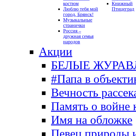
костюм
Книжный
Люблю тебя мой
Птицеград
город, Брянск!
Музыкальные
странички
Россия –
дружная семья
народов
Акции
БЕЛЫЕ ЖУРАВ
#Папа в объекти
Вечность рассека
Память о войне 
Имя на обложке
Певец природы 