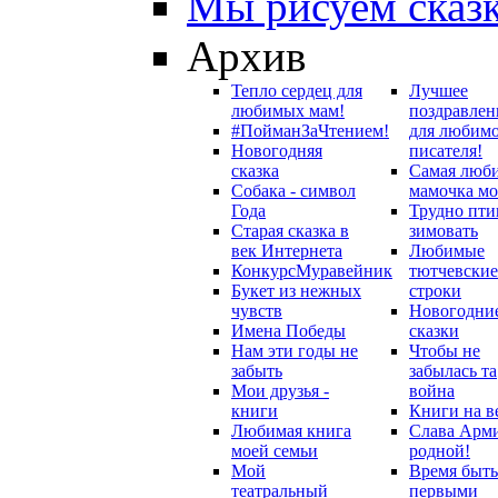
Мы рисуем сказ
Архив
Тепло сердец для
Лучшее
любимых мам!
поздравлен
#ПойманЗаЧтением!
для любим
Новогодняя
писателя!
сказка
Самая люб
Собака - символ
мамочка мо
Года
Трудно пти
Старая сказка в
зимовать
век Интернета
Любимые
Конкурс
Муравейник
тютчевские
Букет из нежных
строки
чувств
Новогодни
Имена Победы
сказки
Нам эти годы не
Чтобы не
забыть
забылась та
Мои друзья -
война
книги
Книги на в
Любимая книга
Слава Арм
моей семьи
родной!
Мой
Время быть
театральный
первыми