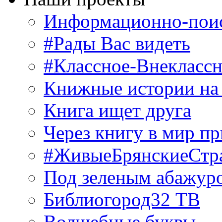
Информационно-поис
#Рады Вас видеть
#Классное-Внекласс
Книжные истории на
Книга ищет друга
Через книгу в мир п
#ЖивыеБрянскиеСтр
Под зеленым абажур
Библиогород32 ТВ
Волшебные буквы