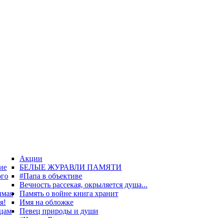
Акции
ие
БЕЛЫЕ ЖУРАВЛИ ПАМЯТИ
ого
#Папа в объективе
Вечность рассекая, окрыляется душа...
имая
Память о войне книга хранит
я!
Имя на обложке
цам
Певец природы и души