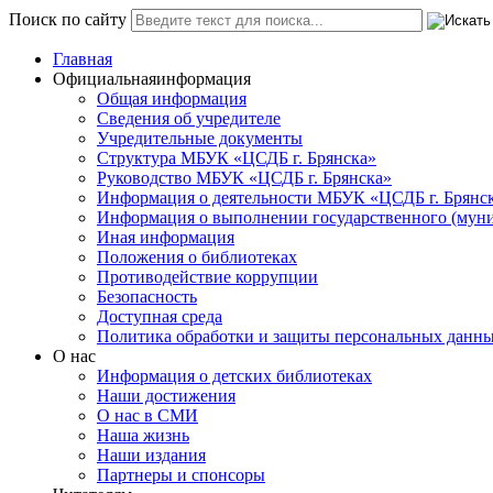
Поиск по сайту
Главная
Официальная
информация
Общая информация
Сведения об учредителе
Учредительные документы
Структура МБУК «ЦСДБ г. Брянска»
Руководство МБУК «ЦСДБ г. Брянска»
Информация о деятельности МБУК «ЦСДБ г. Брянс
Информация о выполнении государственного (муни
Иная информация
Положения о библиотеках
Противодействие коррупции
Безопасность
Доступная среда
Политика обработки и защиты персональных данн
О нас
Информация о детских библиотеках
Наши достижения
О нас в СМИ
Наша жизнь
Наши издания
Партнеры и спонсоры