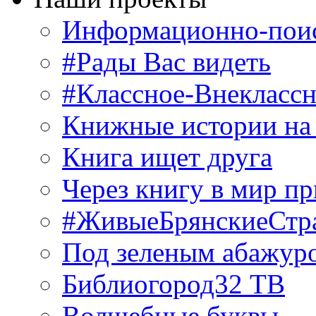
Информационно-поис
#Рады Вас видеть
#Классное-Внекласс
Книжные истории на
Книга ищет друга
Через книгу в мир п
#ЖивыеБрянскиеСтр
Под зеленым абажур
Библиогород32 ТВ
Волшебные буквы