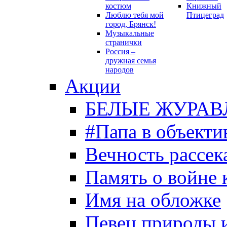
костюм
Книжный
Люблю тебя мой
Птицеград
город, Брянск!
Музыкальные
странички
Россия –
дружная семья
народов
Акции
БЕЛЫЕ ЖУРАВ
#Папа в объекти
Вечность рассека
Память о войне 
Имя на обложке
Певец природы 