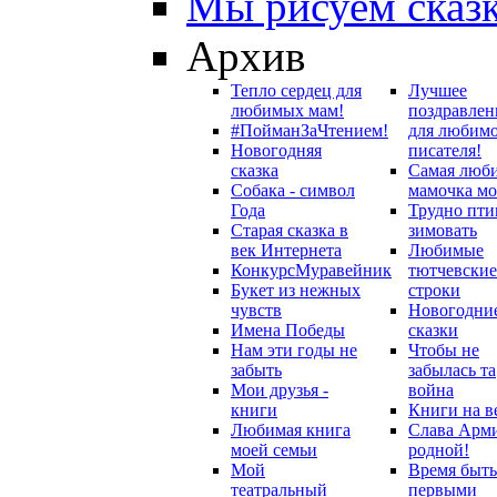
Мы рисуем сказ
Архив
Тепло сердец для
Лучшее
любимых мам!
поздравлен
#ПойманЗаЧтением!
для любим
Новогодняя
писателя!
сказка
Самая люб
Собака - символ
мамочка мо
Года
Трудно пти
Старая сказка в
зимовать
век Интернета
Любимые
Конкурс
Муравейник
тютчевские
Букет из нежных
строки
чувств
Новогодни
Имена Победы
сказки
Нам эти годы не
Чтобы не
забыть
забылась та
Мои друзья -
война
книги
Книги на в
Любимая книга
Слава Арм
моей семьи
родной!
Мой
Время быть
театральный
первыми