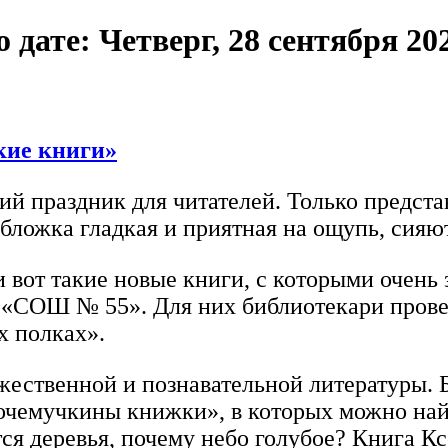
ате: Четверг, 28 сентября 20
кие книги»
ий праздник для читателей. Только представ
бложка гладкая и приятная на ощупь, сияю
вот такие новые книги, с которыми очень 
 «СОШ № 55». Для них библиотекари пров
х полках».
жественной и познавательной литературы. 
очемучкины книжки», в которых можно най
ются деревья, почему небо голубое? Книга