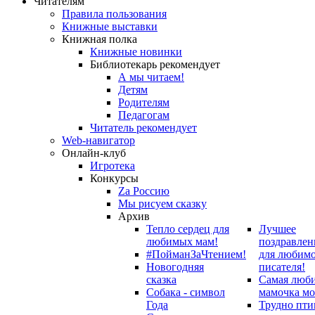
Читателям
Правила пользования
Книжные выставки
Книжная полка
Книжные новинки
Библиотекарь рекомендует
А мы читаем!
Детям
Родителям
Педагогам
Читатель рекомендует
Web-навигатор
Онлайн-клуб
Игротека
Конкурсы
Zа Россию
Мы рисуем сказку
Архив
Тепло сердец для
Лучшее
любимых мам!
поздравлен
#ПойманЗаЧтением!
для любим
Новогодняя
писателя!
сказка
Самая люб
Собака - символ
мамочка мо
Года
Трудно пти