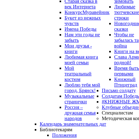
Старая сказка в
зимовать
век Интернета
Любимые
Конкурс
Муравейник
тютчевские
Букет из нежных
строки
чувств
Новогодни
Имена Победы
сказки
Нам эти годы не
Чтобы не
забыть
забылась та
Мои друзья -
война
книги
Книги на в
Любимая книга
Слава Арм
моей семьи
родной!
Мой
Время быть
театральный
первыми
костюм
Книжный
Люблю тебя мой
Птицеград
город, Брянск!
Письмо солдату
Музыкальные
Солдатам Победы
странички
#КНИЖНЫЕ Ж
Россия –
Клубные объеди
дружная семья
Специалистам
народов
Методическая ко
Календарь знаменательных дат
Библиотекарям
Положения