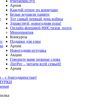
#ЧитаемВслух
Архив
Каждой птице по кормушке
Белые журавли памяти
е
Тот самый первый день войны
Здравствуй, новогодняя пора!
Онлайн-флешмоб #60Стихов_поэта
Мероприятия
Конкурсы
ес
Подарки для елки
ии
Архив
Новогодняя игрушка
Акции
Говорите маме нежные слова
ЛитРес – читаем всей семьей!
Архив
 – с благодарностью!
МУРКИ
нения
пилка