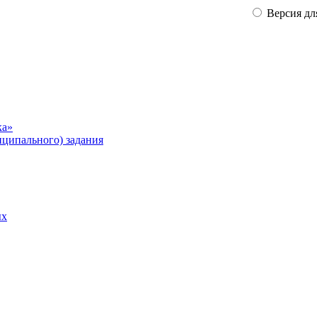
Версия дл
ка»
ципального) задания
ых