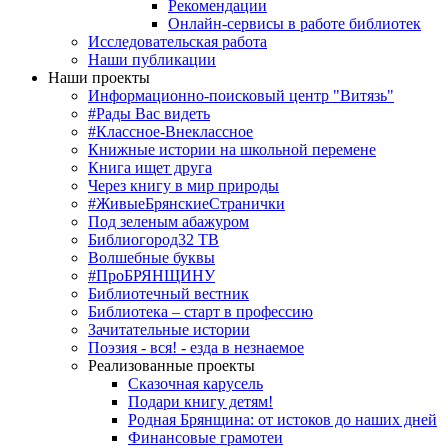
Рекомендации
Онлайн-сервисы в работе библиотек
Исследовательская работа
Наши публикации
Наши проекты
Информационно-поисковый центр "Витязь"
#Рады Вас видеть
#Классное-Внеклассное
Книжные истории на школьной перемене
Книга ищет друга
Через книгу в мир природы
#ЖивыеБрянскиеСтранички
Под зеленым абажуром
Библиогород32 ТВ
Волшебные буквы
#ПроБРЯНЩИНУ
Библиотечный вестник
Библиотека – старт в профессию
Зачитательные истории
Поэзия - вся! - езда в незнаемое
Реализованные проекты
Сказочная карусель
Подари книгу детям!
Родная Брянщина: от истоков до наших дней
Финансовые грамотеи