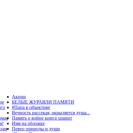
Акции
ие
БЕЛЫЕ ЖУРАВЛИ ПАМЯТИ
ого
#Папа в объективе
Вечность рассекая, окрыляется душа...
имая
Память о войне книга хранит
я!
Имя на обложке
цам
Певец природы и души