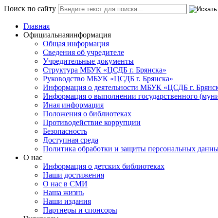
Поиск по сайту
Главная
Официальная
информация
Общая информация
Сведения об учредителе
Учредительные документы
Структура МБУК «ЦСДБ г. Брянска»
Руководство МБУК «ЦСДБ г. Брянска»
Информация о деятельности МБУК «ЦСДБ г. Брянс
Информация о выполнении государственного (муни
Иная информация
Положения о библиотеках
Противодействие коррупции
Безопасность
Доступная среда
Политика обработки и защиты персональных данн
О нас
Информация о детских библиотеках
Наши достижения
О нас в СМИ
Наша жизнь
Наши издания
Партнеры и спонсоры