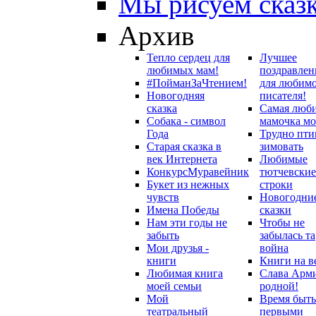
Мы рисуем сказ
Архив
Тепло сердец для
Лучшее
любимых мам!
поздравлен
#ПойманЗаЧтением!
для любим
Новогодняя
писателя!
сказка
Самая люб
Собака - символ
мамочка мо
Года
Трудно пти
Старая сказка в
зимовать
век Интернета
Любимые
Конкурс
Муравейник
тютчевские
Букет из нежных
строки
чувств
Новогодни
Имена Победы
сказки
Нам эти годы не
Чтобы не
забыть
забылась та
Мои друзья -
война
книги
Книги на в
Любимая книга
Слава Арм
моей семьи
родной!
Мой
Время быть
театральный
первыми