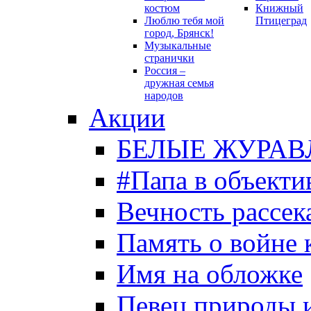
костюм
Книжный
Люблю тебя мой
Птицеград
город, Брянск!
Музыкальные
странички
Россия –
дружная семья
народов
Акции
БЕЛЫЕ ЖУРАВ
#Папа в объекти
Вечность рассека
Память о войне 
Имя на обложке
Певец природы 