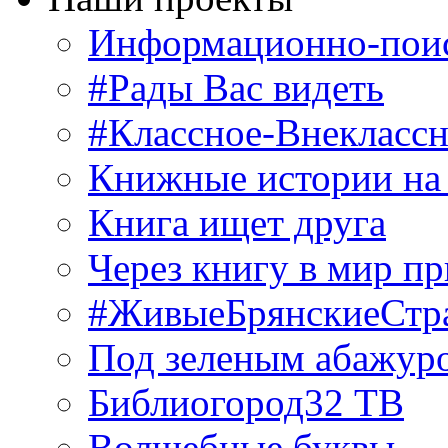
Информационно-поис
#Рады Вас видеть
#Классное-Внекласс
Книжные истории на
Книга ищет друга
Через книгу в мир п
#ЖивыеБрянскиеСтр
Под зеленым абажур
Библиогород32 ТВ
Волшебные буквы