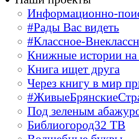
Информационно-поис
#Рады Вас видеть
#Классное-Внекласс
Книжные истории на
Книга ищет друга
Через книгу в мир п
#ЖивыеБрянскиеСтр
Под зеленым абажур
Библиогород32 ТВ
Волшебные буквы