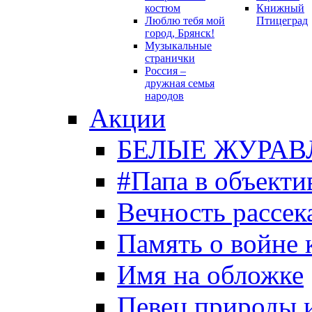
костюм
Книжный
Люблю тебя мой
Птицеград
город, Брянск!
Музыкальные
странички
Россия –
дружная семья
народов
Акции
БЕЛЫЕ ЖУРАВ
#Папа в объекти
Вечность рассека
Память о войне 
Имя на обложке
Певец природы 