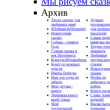
Мы рисуем сказ
Архив
Тепло сердец для
Лучшее
любимых мам!
поздравлен
#ПойманЗаЧтением!
для любим
Новогодняя
писателя!
сказка
Самая люб
Собака - символ
мамочка мо
Года
Трудно пти
Старая сказка в
зимовать
век Интернета
Любимые
Конкурс
Муравейник
тютчевские
Букет из нежных
строки
чувств
Новогодни
Имена Победы
сказки
Нам эти годы не
Чтобы не
забыть
забылась та
Мои друзья -
война
книги
Книги на в
Любимая книга
Слава Арм
моей семьи
родной!
Мой
Время быть
театральный
первыми