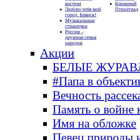
костюм
Книжный
Люблю тебя мой
Птицеград
город, Брянск!
Музыкальные
странички
Россия –
дружная семья
народов
Акции
БЕЛЫЕ ЖУРАВ
#Папа в объекти
Вечность рассека
Память о войне 
Имя на обложке
Певец природы 