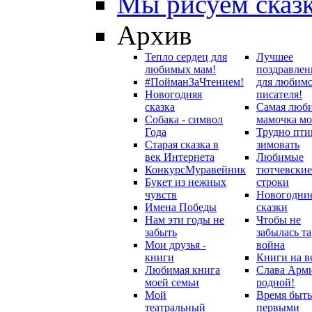
Мы рисуем сказ
Архив
Тепло сердец для
Лучшее
любимых мам!
поздравлен
#ПойманЗаЧтением!
для любим
Новогодняя
писателя!
сказка
Самая люб
Собака - символ
мамочка мо
Года
Трудно пти
Старая сказка в
зимовать
век Интернета
Любимые
Конкурс
Муравейник
тютчевские
Букет из нежных
строки
чувств
Новогодни
Имена Победы
сказки
Нам эти годы не
Чтобы не
забыть
забылась та
Мои друзья -
война
книги
Книги на в
Любимая книга
Слава Арм
моей семьи
родной!
Мой
Время быть
театральный
первыми