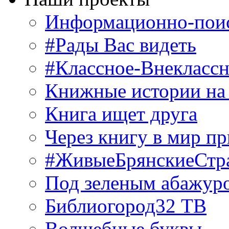
Информационно-поис
#Рады Вас видеть
#Классное-Внекласс
Книжные истории на
Книга ищет друга
Через книгу в мир п
#ЖивыеБрянскиеСтр
Под зеленым абажур
Библиогород32 ТВ
Волшебные буквы