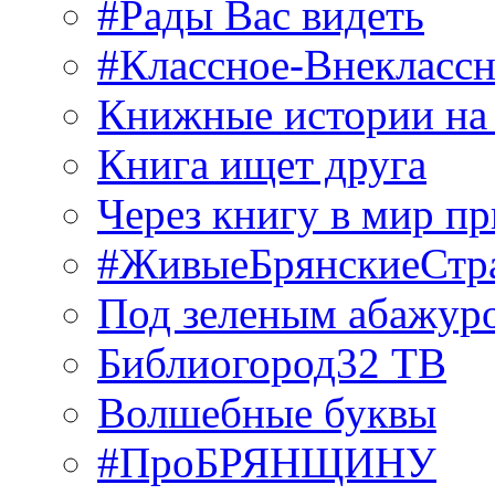
#Рады Вас видеть
#Классное-Внекласс
Книжные истории на
Книга ищет друга
Через книгу в мир п
#ЖивыеБрянскиеСтр
Под зеленым абажур
Библиогород32 ТВ
Волшебные буквы
#ПроБРЯНЩИНУ