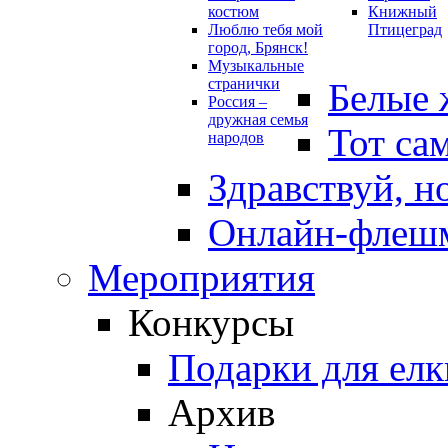
костюм
Книжный
Люблю тебя мой
Птицеград
город, Брянск!
Музыкальные
странички
Белые 
Россия –
дружная семья
Тот са
народов
Здравствуй, н
Онлайн-флешм
Мероприятия
Конкурсы
Подарки для елк
Архив