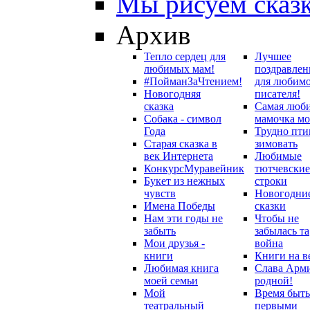
Мы рисуем сказ
Архив
Тепло сердец для
Лучшее
любимых мам!
поздравлен
#ПойманЗаЧтением!
для любим
Новогодняя
писателя!
сказка
Самая люб
Собака - символ
мамочка мо
Года
Трудно пти
Старая сказка в
зимовать
век Интернета
Любимые
Конкурс
Муравейник
тютчевские
Букет из нежных
строки
чувств
Новогодни
Имена Победы
сказки
Нам эти годы не
Чтобы не
забыть
забылась та
Мои друзья -
война
книги
Книги на в
Любимая книга
Слава Арм
моей семьи
родной!
Мой
Время быть
театральный
первыми