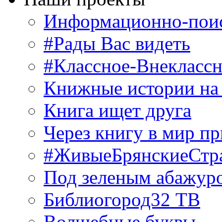
Информационно-поис
#Рады Вас видеть
#Классное-Внекласс
Книжные истории на
Книга ищет друга
Через книгу в мир п
#ЖивыеБрянскиеСтр
Под зеленым абажур
Библиогород32 ТВ
Волшебные буквы