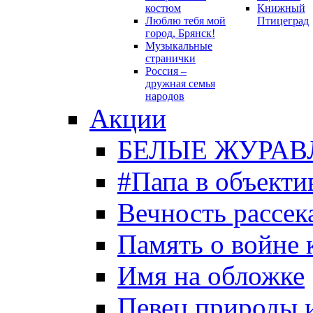
костюм
Книжный
Люблю тебя мой
Птицеград
город, Брянск!
Музыкальные
странички
Россия –
дружная семья
народов
Акции
БЕЛЫЕ ЖУРАВ
#Папа в объекти
Вечность рассека
Память о войне 
Имя на обложке
Певец природы 