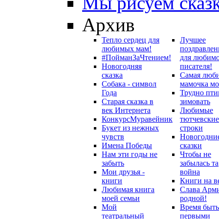
Мы рисуем сказ
Архив
Тепло сердец для
Лучшее
любимых мам!
поздравлен
#ПойманЗаЧтением!
для любим
Новогодняя
писателя!
сказка
Самая люб
Собака - символ
мамочка мо
Года
Трудно пти
Старая сказка в
зимовать
век Интернета
Любимые
Конкурс
Муравейник
тютчевские
Букет из нежных
строки
чувств
Новогодни
Имена Победы
сказки
Нам эти годы не
Чтобы не
забыть
забылась та
Мои друзья -
война
книги
Книги на в
Любимая книга
Слава Арм
моей семьи
родной!
Мой
Время быть
театральный
первыми