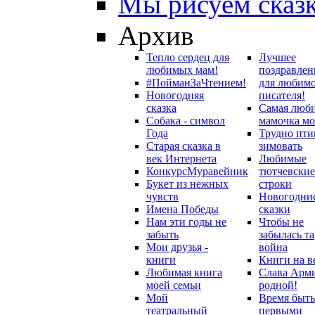
Мы рисуем сказ
Архив
Тепло сердец для
Лучшее
любимых мам!
поздравлен
#ПойманЗаЧтением!
для любим
Новогодняя
писателя!
сказка
Самая люб
Собака - символ
мамочка мо
Года
Трудно пти
Старая сказка в
зимовать
век Интернета
Любимые
Конкурс
Муравейник
тютчевские
Букет из нежных
строки
чувств
Новогодни
Имена Победы
сказки
Нам эти годы не
Чтобы не
забыть
забылась та
Мои друзья -
война
книги
Книги на в
Любимая книга
Слава Арм
моей семьи
родной!
Мой
Время быть
театральный
первыми