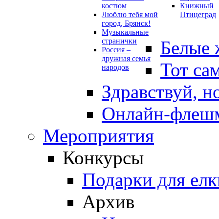
костюм
Книжный
Люблю тебя мой
Птицеград
город, Брянск!
Музыкальные
странички
Белые 
Россия –
дружная семья
Тот са
народов
Здравствуй, н
Онлайн-флешм
Мероприятия
Конкурсы
Подарки для елк
Архив