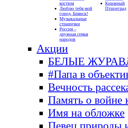
костюм
Книжный
Люблю тебя мой
Птицеград
город, Брянск!
Музыкальные
странички
Россия –
дружная семья
народов
Акции
БЕЛЫЕ ЖУРАВ
#Папа в объекти
Вечность рассека
Память о войне 
Имя на обложке
Певец природы 