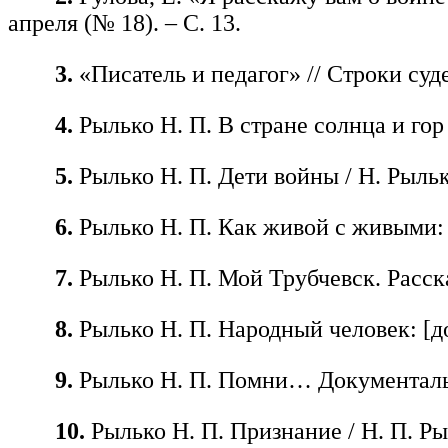
апреля (№ 18). – С. 13.
3.
«Писатель и педагог» // Строки суд
4.
Рылько Н. П. В стране солнца и гор /
5.
Рылько Н. П. Дети войны / Н. Рылько
6.
Рылько Н. П. Как живой с живыми: до
7.
Рылько Н. П. Мой Трубчевск. Рассказ
8.
Рылько Н. П. Народный человек: [до
9.
Рылько Н. П. Помни… Документальна
10.
Рылько Н. П. Признание / Н. П. Ры