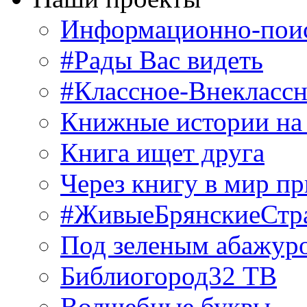
Информационно-поис
#Рады Вас видеть
#Классное-Внекласс
Книжные истории на
Книга ищет друга
Через книгу в мир п
#ЖивыеБрянскиеСтр
Под зеленым абажур
Библиогород32 ТВ
Волшебные буквы