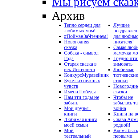
Мы рисуем сказ
Архив
Тепло сердец для
Лучшее
любимых мам!
поздравлен
#ПойманЗаЧтением!
для любим
Новогодняя
писателя!
сказка
Самая люб
Собака - символ
мамочка мо
Года
Трудно пти
Старая сказка в
зимовать
век Интернета
Любимые
Конкурс
Муравейник
тютчевские
Букет из нежных
строки
чувств
Новогодни
Имена Победы
сказки
Нам эти годы не
Чтобы не
забыть
забылась та
Мои друзья -
война
книги
Книги на в
Любимая книга
Слава Арм
моей семьи
родной!
Мой
Время быть
театральный
первыми