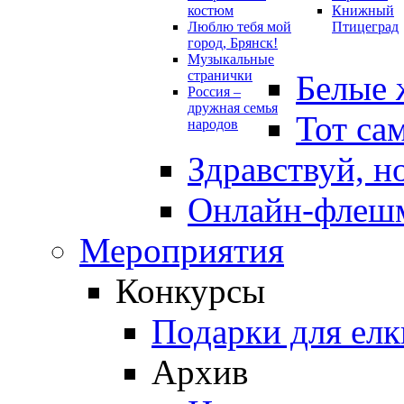
костюм
Книжный
Люблю тебя мой
Птицеград
город, Брянск!
Музыкальные
странички
Белые 
Россия –
дружная семья
Тот са
народов
Здравствуй, н
Онлайн-флешм
Мероприятия
Конкурсы
Подарки для елк
Архив