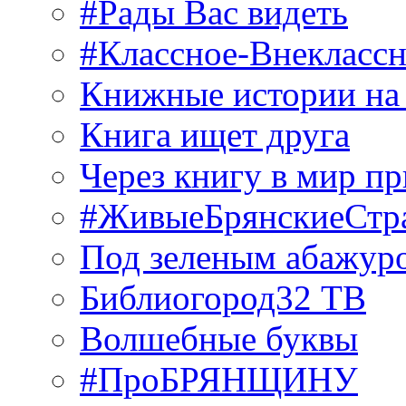
#Рады Вас видеть
#Классное-Внекласс
Книжные истории на
Книга ищет друга
Через книгу в мир п
#ЖивыеБрянскиеСтр
Под зеленым абажур
Библиогород32 ТВ
Волшебные буквы
#ПроБРЯНЩИНУ