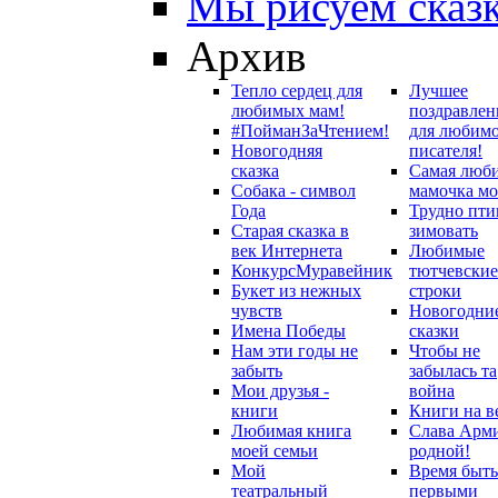
Мы рисуем сказ
Архив
Тепло сердец для
Лучшее
любимых мам!
поздравлен
#ПойманЗаЧтением!
для любим
Новогодняя
писателя!
сказка
Самая люб
Собака - символ
мамочка мо
Года
Трудно пти
Старая сказка в
зимовать
век Интернета
Любимые
Конкурс
Муравейник
тютчевские
Букет из нежных
строки
чувств
Новогодни
Имена Победы
сказки
Нам эти годы не
Чтобы не
забыть
забылась та
Мои друзья -
война
книги
Книги на в
Любимая книга
Слава Арм
моей семьи
родной!
Мой
Время быть
театральный
первыми