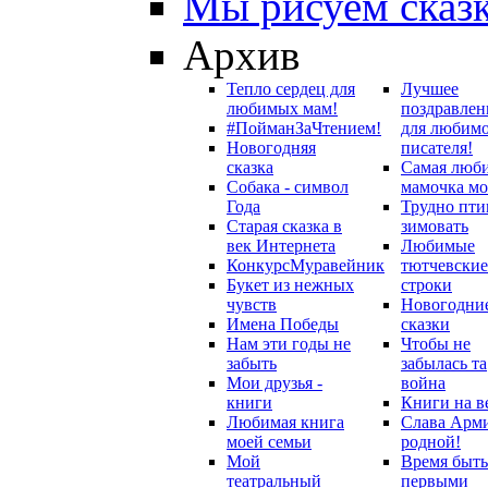
Мы рисуем сказ
Архив
Тепло сердец для
Лучшее
любимых мам!
поздравлен
#ПойманЗаЧтением!
для любим
Новогодняя
писателя!
сказка
Самая люб
Собака - символ
мамочка мо
Года
Трудно пти
Старая сказка в
зимовать
век Интернета
Любимые
Конкурс
Муравейник
тютчевские
Букет из нежных
строки
чувств
Новогодни
Имена Победы
сказки
Нам эти годы не
Чтобы не
забыть
забылась та
Мои друзья -
война
книги
Книги на в
Любимая книга
Слава Арм
моей семьи
родной!
Мой
Время быть
театральный
первыми