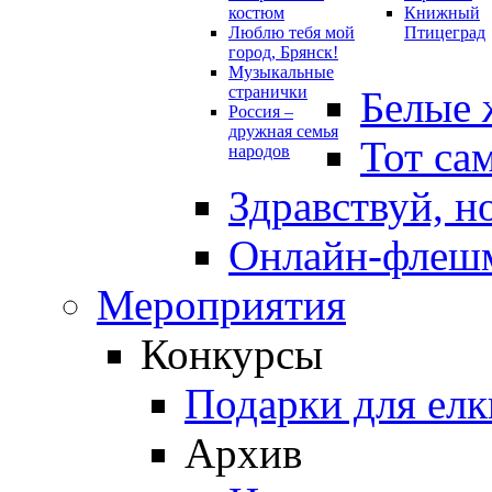
костюм
Книжный
Люблю тебя мой
Птицеград
город, Брянск!
Музыкальные
странички
Белые 
Россия –
дружная семья
Тот са
народов
Здравствуй, н
Онлайн-флешм
Мероприятия
Конкурсы
Подарки для елк
Архив