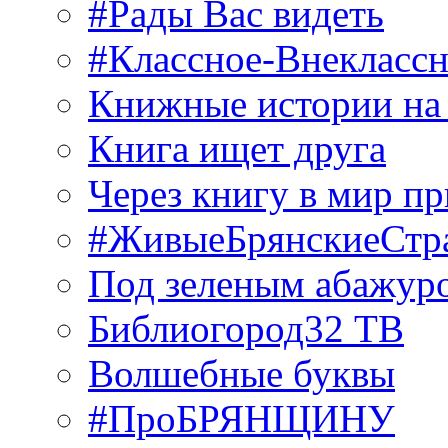
#Рады Вас видеть
#Классное-Внекласс
Книжные истории на
Книга ищет друга
Через книгу в мир п
#ЖивыеБрянскиеСтр
Под зеленым абажур
Библиогород32 ТВ
Волшебные буквы
#ПроБРЯНЩИНУ