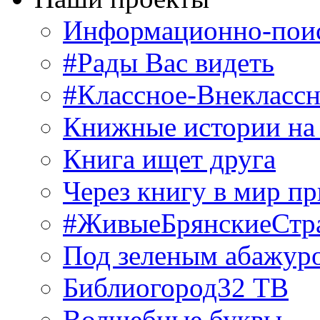
Информационно-поис
#Рады Вас видеть
#Классное-Внекласс
Книжные истории на
Книга ищет друга
Через книгу в мир п
#ЖивыеБрянскиеСтр
Под зеленым абажур
Библиогород32 ТВ
Волшебные буквы