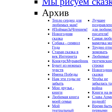
Мы рисуем сказ
Архив
Тепло сердец для
Лучшее
любимых мам!
поздравлен
#ПойманЗаЧтением!
для любим
Новогодняя
писателя!
сказка
Самая люб
Собака - символ
мамочка мо
Года
Трудно пти
Старая сказка в
зимовать
век Интернета
Любимые
Конкурс
Муравейник
тютчевские
Букет из нежных
строки
чувств
Новогодни
Имена Победы
сказки
Нам эти годы не
Чтобы не
забыть
забылась та
Мои друзья -
война
книги
Книги на в
Любимая книга
Слава Арм
моей семьи
родной!
Мой
Время быть
театральный
первыми