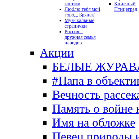
костюм
Книжный
Люблю тебя мой
Птицеград
город, Брянск!
Музыкальные
странички
Россия –
дружная семья
народов
Акции
БЕЛЫЕ ЖУРАВ
#Папа в объекти
Вечность рассека
Память о войне 
Имя на обложке
Певец природы 