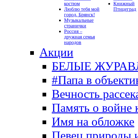
костюм
Книжный
Люблю тебя мой
Птицеград
город, Брянск!
Музыкальные
странички
Россия –
дружная семья
народов
Акции
БЕЛЫЕ ЖУРАВ
#Папа в объекти
Вечность рассека
Память о войне 
Имя на обложке
Певец природы 