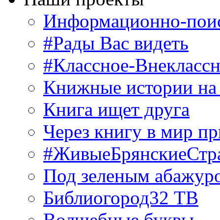
Информационно-поис
#Рады Вас видеть
#Классное-Внекласс
Книжные истории на
Книга ищет друга
Через книгу в мир п
#ЖивыеБрянскиеСтр
Под зеленым абажур
Библиогород32 ТВ
Волшебные буквы