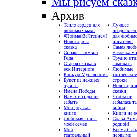
Мы рисуем сказ
Архив
Тепло сердец для
Лучшее
любимых мам!
поздравлен
#ПойманЗаЧтением!
для любим
Новогодняя
писателя!
сказка
Самая люб
Собака - символ
мамочка мо
Года
Трудно пти
Старая сказка в
зимовать
век Интернета
Любимые
Конкурс
Муравейник
тютчевские
Букет из нежных
строки
чувств
Новогодни
Имена Победы
сказки
Нам эти годы не
Чтобы не
забыть
забылась та
Мои друзья -
война
книги
Книги на в
Любимая книга
Слава Арм
моей семьи
родной!
Мой
Время быть
театральный
первыми