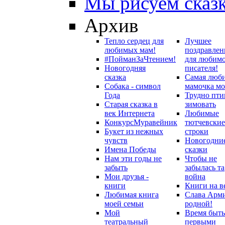
Мы рисуем сказ
Архив
Тепло сердец для
Лучшее
любимых мам!
поздравлен
#ПойманЗаЧтением!
для любим
Новогодняя
писателя!
сказка
Самая люб
Собака - символ
мамочка мо
Года
Трудно пти
Старая сказка в
зимовать
век Интернета
Любимые
Конкурс
Муравейник
тютчевские
Букет из нежных
строки
чувств
Новогодни
Имена Победы
сказки
Нам эти годы не
Чтобы не
забыть
забылась та
Мои друзья -
война
книги
Книги на в
Любимая книга
Слава Арм
моей семьи
родной!
Мой
Время быть
театральный
первыми