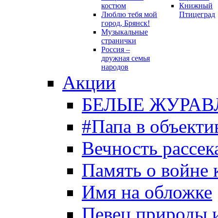
костюм
Книжный
Люблю тебя мой
Птицеград
город, Брянск!
Музыкальные
странички
Россия –
дружная семья
народов
Акции
БЕЛЫЕ ЖУРАВ
#Папа в объекти
Вечность рассека
Память о войне 
Имя на обложке
Певец природы 