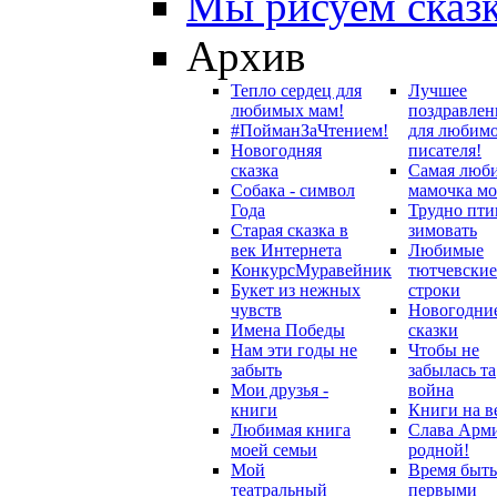
Мы рисуем сказ
Архив
Тепло сердец для
Лучшее
любимых мам!
поздравлен
#ПойманЗаЧтением!
для любим
Новогодняя
писателя!
сказка
Самая люб
Собака - символ
мамочка мо
Года
Трудно пти
Старая сказка в
зимовать
век Интернета
Любимые
Конкурс
Муравейник
тютчевские
Букет из нежных
строки
чувств
Новогодни
Имена Победы
сказки
Нам эти годы не
Чтобы не
забыть
забылась та
Мои друзья -
война
книги
Книги на в
Любимая книга
Слава Арм
моей семьи
родной!
Мой
Время быть
театральный
первыми