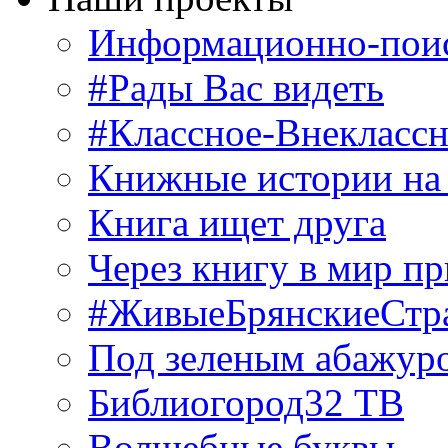
Информационно-поис
#Рады Вас видеть
#Классное-Внекласс
Книжные истории на
Книга ищет друга
Через книгу в мир п
#ЖивыеБрянскиеСтр
Под зеленым абажур
Библиогород32 ТВ
Волшебные буквы