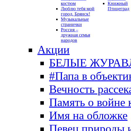
костюм
Книжный
Люблю тебя мой
Птицеград
город, Брянск!
Музыкальные
странички
Россия –
дружная семья
народов
Акции
БЕЛЫЕ ЖУРАВ
#Папа в объекти
Вечность рассека
Память о войне 
Имя на обложке
Певец природы 