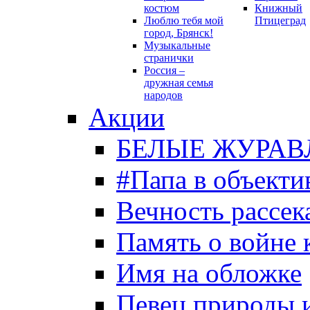
костюм
Книжный
Люблю тебя мой
Птицеград
город, Брянск!
Музыкальные
странички
Россия –
дружная семья
народов
Акции
БЕЛЫЕ ЖУРАВ
#Папа в объекти
Вечность рассека
Память о войне 
Имя на обложке
Певец природы 