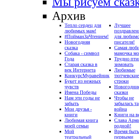
Мы рисуем сказ
Архив
Тепло сердец для
Лучшее
любимых мам!
поздравлен
#ПойманЗаЧтением!
для любим
Новогодняя
писателя!
сказка
Самая люб
Собака - символ
мамочка мо
Года
Трудно пти
Старая сказка в
зимовать
век Интернета
Любимые
Конкурс
Муравейник
тютчевские
Букет из нежных
строки
чувств
Новогодни
Имена Победы
сказки
Нам эти годы не
Чтобы не
забыть
забылась та
Мои друзья -
война
книги
Книги на в
Любимая книга
Слава Арм
моей семьи
родной!
Мой
Время быть
театральный
первыми