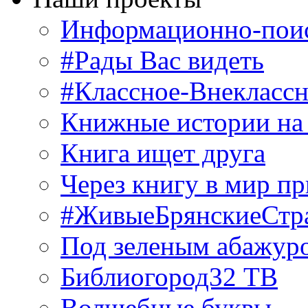
Информационно-поис
#Рады Вас видеть
#Классное-Внекласс
Книжные истории на
Книга ищет друга
Через книгу в мир п
#ЖивыеБрянскиеСтр
Под зеленым абажур
Библиогород32 ТВ
Волшебные буквы