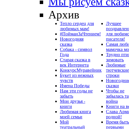
Мы рисуем сказ
Архив
Тепло сердец для
Лучшее
любимых мам!
поздравлен
#ПойманЗаЧтением!
для любим
Новогодняя
писателя!
сказка
Самая люб
Собака - символ
мамочка мо
Года
Трудно пти
Старая сказка в
зимовать
век Интернета
Любимые
Конкурс
Муравейник
тютчевские
Букет из нежных
строки
чувств
Новогодни
Имена Победы
сказки
Нам эти годы не
Чтобы не
забыть
забылась та
Мои друзья -
война
книги
Книги на в
Любимая книга
Слава Арм
моей семьи
родной!
Мой
Время быть
театральный
первыми