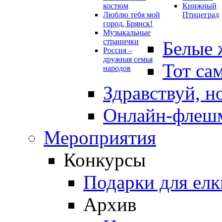
костюм
Книжный
Люблю тебя мой
Птицеград
город, Брянск!
Музыкальные
странички
Белые 
Россия –
дружная семья
Тот са
народов
Здравствуй, н
Онлайн-флешм
Мероприятия
Конкурсы
Подарки для елк
Архив