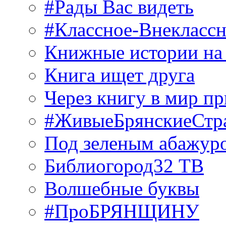
#Рады Вас видеть
#Классное-Внекласс
Книжные истории на
Книга ищет друга
Через книгу в мир п
#ЖивыеБрянскиеСтр
Под зеленым абажур
Библиогород32 ТВ
Волшебные буквы
#ПроБРЯНЩИНУ