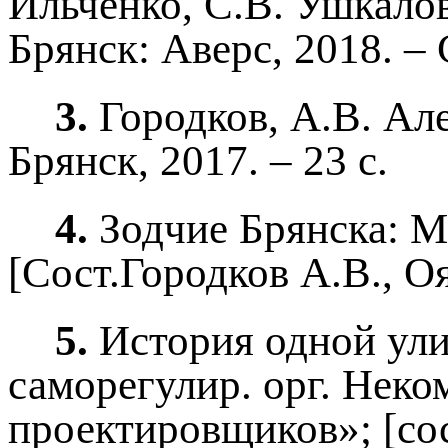
Ильченко, С.В. Ушкалов; 
Брянск: Аверс, 2018. – 
3.
Городков, А.В. Але
Брянск, 2017. – 23 с.
4.
Зодчие Брянска: М
[Сост.Городков А.В., Оя
5.
История одной улиц
саморегулир. орг. Неко
проектировщиков»; [сост