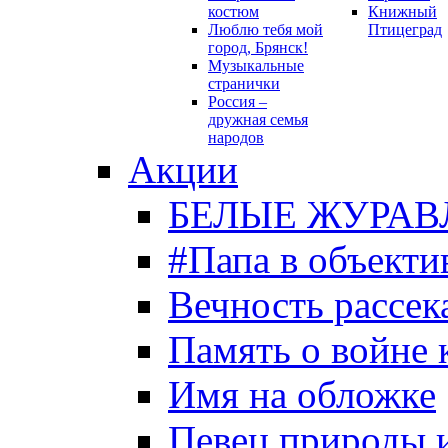
костюм
Книжный
Люблю тебя мой
Птицеград
город, Брянск!
Музыкальные
странички
Россия –
дружная семья
народов
Акции
БЕЛЫЕ ЖУРАВ
#Папа в объекти
Вечность рассека
Память о войне 
Имя на обложке
Певец природы 