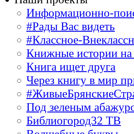
Информационно-поис
#Рады Вас видеть
#Классное-Внекласс
Книжные истории на
Книга ищет друга
Через книгу в мир п
#ЖивыеБрянскиеСтр
Под зеленым абажур
Библиогород32 ТВ
Волшебные буквы