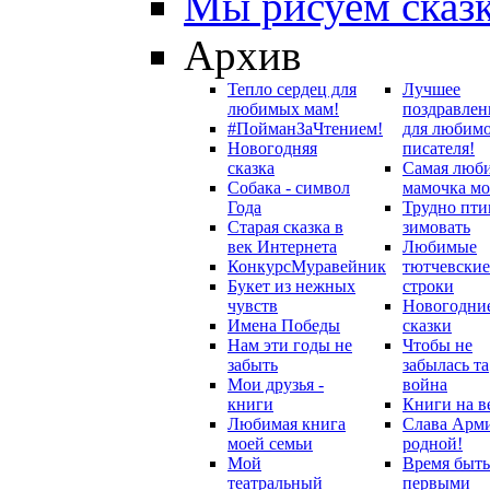
Мы рисуем сказ
Архив
Тепло сердец для
Лучшее
любимых мам!
поздравлен
#ПойманЗаЧтением!
для любим
Новогодняя
писателя!
сказка
Самая люб
Собака - символ
мамочка мо
Года
Трудно пти
Старая сказка в
зимовать
век Интернета
Любимые
Конкурс
Муравейник
тютчевские
Букет из нежных
строки
чувств
Новогодни
Имена Победы
сказки
Нам эти годы не
Чтобы не
забыть
забылась та
Мои друзья -
война
книги
Книги на в
Любимая книга
Слава Арм
моей семьи
родной!
Мой
Время быть
театральный
первыми