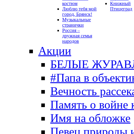
костюм
Книжный
Люблю тебя мой
Птицеград
город, Брянск!
Музыкальные
странички
Россия –
дружная семья
народов
Акции
БЕЛЫЕ ЖУРАВ
#Папа в объекти
Вечность рассека
Память о войне 
Имя на обложке
Певец природы 