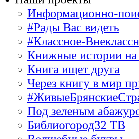
Информационно-поис
#Рады Вас видеть
#Классное-Внекласс
Книжные истории на
Книга ищет друга
Через книгу в мир п
#ЖивыеБрянскиеСтр
Под зеленым абажур
Библиогород32 ТВ
Волшебные буквы