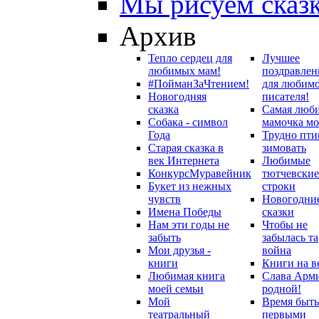
Мы рисуем сказ
Архив
Тепло сердец для
Лучшее
любимых мам!
поздравлен
#ПойманЗаЧтением!
для любим
Новогодняя
писателя!
сказка
Самая люб
Собака - символ
мамочка мо
Года
Трудно пти
Старая сказка в
зимовать
век Интернета
Любимые
Конкурс
Муравейник
тютчевские
Букет из нежных
строки
чувств
Новогодни
Имена Победы
сказки
Нам эти годы не
Чтобы не
забыть
забылась та
Мои друзья -
война
книги
Книги на в
Любимая книга
Слава Арм
моей семьи
родной!
Мой
Время быть
театральный
первыми