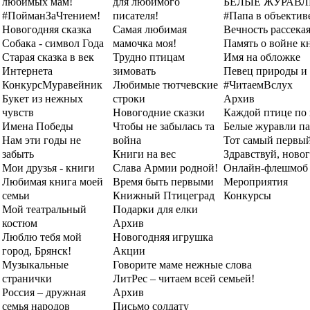
любимых мам!
для любимого
БЕЛЫЕ ЖУРАВ
#ПойманЗаЧтением!
писателя!
#Папа в объектив
Новогодняя сказка
Самая любимая
Вечность рассекая
Собака - символ Года
мамочка моя!
Память о войне к
Старая сказка в век
Трудно птицам
Имя на обложке
Интернета
зимовать
Певец природы и
Конкурс
Муравейник
Любимые тютчевские
#ЧитаемВслух
Букет из нежных
строки
Архив
чувств
Новогодние сказки
Каждой птице по
Имена Победы
Чтобы не забылась та
Белые журавли п
Нам эти годы не
война
Тот самый первы
забыть
Книги на вес
Здравствуй, новог
Мои друзья - книги
Слава Армии родной!
Онлайн-флешмоб 
Любимая книга моей
Время быть первыми
Мероприятия
семьи
Книжный Птицеград
Конкурсы
Мой театральный
Подарки для елки
костюм
Архив
Люблю тебя мой
Новогодняя игрушка
город, Брянск!
Акции
Музыкальные
Говорите маме нежные слова
странички
ЛитРес – читаем всей семьей!
Россия – дружная
Архив
семья народов
Письмо солдату