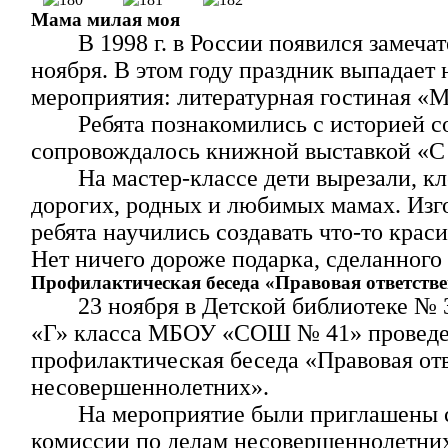
Мама милая моя
В 1998 г. в России появился замеч
ноября. В этом году праздник выпадает 
мероприятия: литературная гостиная «М
Ребята познакомились с историей с
сопровождалось книжной выставкой «С
На мастер-классе
дети вырезали, к
дорогих, родных и любимых мамах. Изго
ребята научились создавать что-то крас
Нет ничего дороже подарка, сделанного
Профилактическая беседа «Правовая ответств
23 ноября в Детской библиотеке № 
«Г» класса МБОУ «СОШ № 41» провед
профилактическая беседа «Правовая от
несовершеннолетних».
На мероприятие были приглашены 
комиссии по делам несовершеннолетних