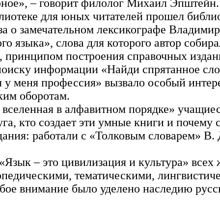
арное», – говорит филолог Михаил Эпштейн.
блиотеке для юных читателей прошел библи
за о замечательном лексикографе Владими
о языка», слова для которого автор собир
, принципом построения справочных издани
 поиску информации «Найди спрятанное сло
у меня профессия» вызвало особый интерес
ким оборотам.
 вселенная в алфавитном порядке» учащиес
уга, кто создает эти умные книги и почему
ания: работали с «Толковым словарем» В. 
 «Язык – это цивилизация и культура» все
опедическими, тематическими, лингвистиче
бое внимание было уделено наследию русск