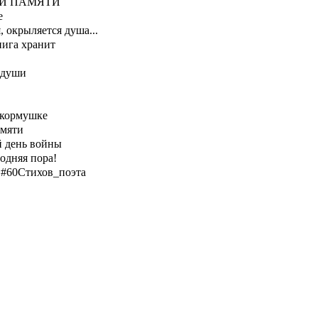
ЛИ ПАМЯТИ
е
, окрыляется душа...
нига хранит
 души
 кормушке
амяти
й день войны
одняя пора!
#60Стихов_поэта