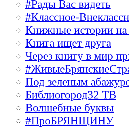
#Рады Вас видеть
#Классное-Внекласс
Книжные истории на
Книга ищет друга
Через книгу в мир п
#ЖивыеБрянскиеСтр
Под зеленым абажур
Библиогород32 ТВ
Волшебные буквы
#ПроБРЯНЩИНУ