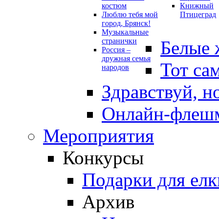
костюм
Книжный
Люблю тебя мой
Птицеград
город, Брянск!
Музыкальные
странички
Белые 
Россия –
дружная семья
Тот са
народов
Здравствуй, н
Онлайн-флешм
Мероприятия
Конкурсы
Подарки для елк
Архив