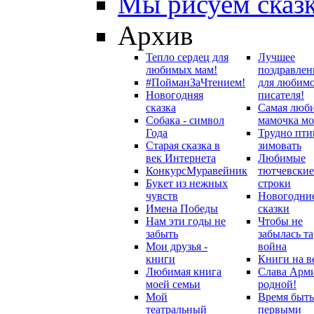
Мы рисуем сказ
Архив
Тепло сердец для
Лучшее
любимых мам!
поздравлен
#ПойманЗаЧтением!
для любим
Новогодняя
писателя!
сказка
Самая люб
Собака - символ
мамочка мо
Года
Трудно пти
Старая сказка в
зимовать
век Интернета
Любимые
Конкурс
Муравейник
тютчевские
Букет из нежных
строки
чувств
Новогодни
Имена Победы
сказки
Нам эти годы не
Чтобы не
забыть
забылась та
Мои друзья -
война
книги
Книги на в
Любимая книга
Слава Арм
моей семьи
родной!
Мой
Время быть
театральный
первыми