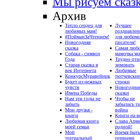
Мы рисуем сказ
Архив
Тепло сердец для
Лучшее
любимых мам!
поздравлен
#ПойманЗаЧтением!
для любим
Новогодняя
писателя!
сказка
Самая люб
Собака - символ
мамочка мо
Года
Трудно пти
Старая сказка в
зимовать
век Интернета
Любимые
Конкурс
Муравейник
тютчевские
Букет из нежных
строки
чувств
Новогодни
Имена Победы
сказки
Нам эти годы не
Чтобы не
забыть
забылась та
Мои друзья -
война
книги
Книги на в
Любимая книга
Слава Арм
моей семьи
родной!
Мой
Время быть
театральный
первыми