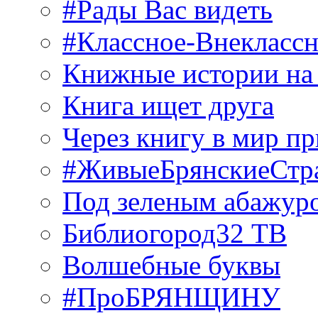
#Рады Вас видеть
#Классное-Внекласс
Книжные истории на
Книга ищет друга
Через книгу в мир п
#ЖивыеБрянскиеСтр
Под зеленым абажур
Библиогород32 ТВ
Волшебные буквы
#ПроБРЯНЩИНУ