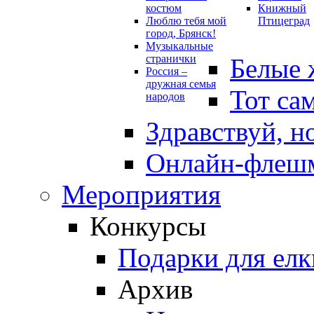
костюм
Книжный
Люблю тебя мой
Птицеград
город, Брянск!
Музыкальные
странички
Белые 
Россия –
дружная семья
Тот са
народов
Здравствуй, н
Онлайн-флешм
Мероприятия
Конкурсы
Подарки для елк
Архив