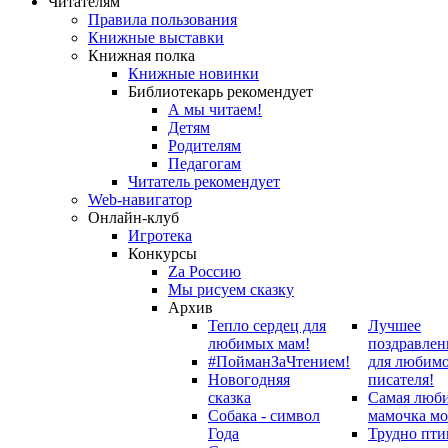
Читателям
Правила пользования
Книжные выставки
Книжная полка
Книжные новинки
Библиотекарь рекомендует
А мы читаем!
Детям
Родителям
Педагогам
Читатель рекомендует
Web-навигатор
Онлайн-клуб
Игротека
Конкурсы
Zа Россию
Мы рисуем сказку
Архив
Тепло сердец для
Лучшее
любимых мам!
поздравлен
#ПойманЗаЧтением!
для любим
Новогодняя
писателя!
сказка
Самая люб
Собака - символ
мамочка мо
Года
Трудно пти