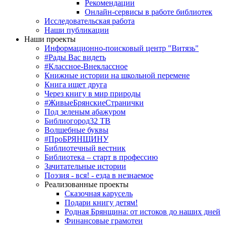
Рекомендации
Онлайн-сервисы в работе библиотек
Исследовательская работа
Наши публикации
Наши проекты
Информационно-поисковый центр "Витязь"
#Рады Вас видеть
#Классное-Внеклассное
Книжные истории на школьной перемене
Книга ищет друга
Через книгу в мир природы
#ЖивыеБрянскиеСтранички
Под зеленым абажуром
Библиогород32 ТВ
Волшебные буквы
#ПроБРЯНЩИНУ
Библиотечный вестник
Библиотека – старт в профессию
Зачитательные истории
Поэзия - вся! - езда в незнаемое
Реализованные проекты
Сказочная карусель
Подари книгу детям!
Родная Брянщина: от истоков до наших дней
Финансовые грамотеи