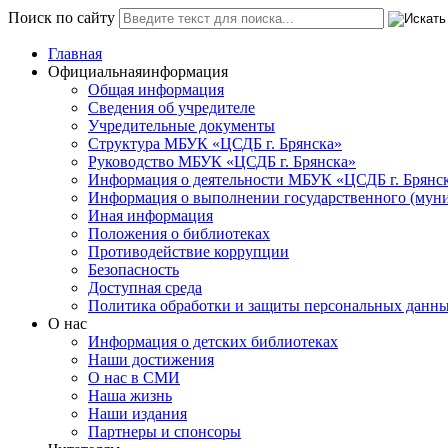
Поиск по сайту
Главная
Официальная
информация
Общая информация
Сведения об учредителе
Учредительные документы
Структура МБУК «ЦСДБ г. Брянска»
Руководство МБУК «ЦСДБ г. Брянска»
Информация о деятельности МБУК «ЦСДБ г. Брянс
Информация о выполнении государственного (муни
Иная информация
Положения о библиотеках
Противодействие коррупции
Безопасность
Доступная среда
Политика обработки и защиты персональных данн
О нас
Информация о детских библиотеках
Наши достижения
О нас в СМИ
Наша жизнь
Наши издания
Партнеры и спонсоры