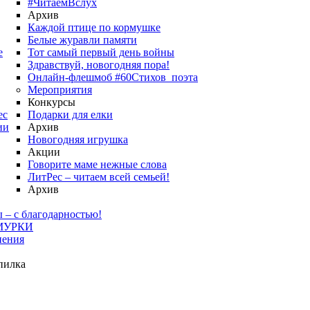
#ЧитаемВслух
Архив
Каждой птице по кормушке
Белые журавли памяти
е
Тот самый первый день войны
Здравствуй, новогодняя пора!
Онлайн-флешмоб #60Стихов_поэта
Мероприятия
Конкурсы
ес
Подарки для елки
ии
Архив
Новогодняя игрушка
Акции
Говорите маме нежные слова
ЛитРес – читаем всей семьей!
Архив
 – с благодарностью!
МУРКИ
нения
пилка