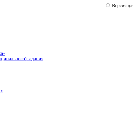
Версия дл
ка»
ципального) задания
ых