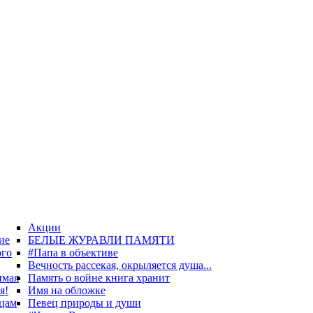
Акции
ие
БЕЛЫЕ ЖУРАВЛИ ПАМЯТИ
ого
#Папа в объективе
Вечность рассекая, окрыляется душа...
имая
Память о войне книга хранит
я!
Имя на обложке
цам
Певец природы и души