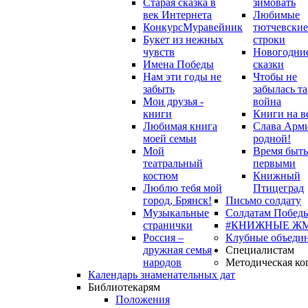
Старая сказка в
зимовать
век Интернета
Любимые
Конкурс
Муравейник
тютчевские
Букет из нежных
строки
чувств
Новогодни
Имена Победы
сказки
Нам эти годы не
Чтобы не
забыть
забылась та
Мои друзья -
война
книги
Книги на в
Любимая книга
Слава Арм
моей семьи
родной!
Мой
Время быть
театральный
первыми
костюм
Книжный
Люблю тебя мой
Птицеград
город, Брянск!
Письмо солдату
Музыкальные
Солдатам Победы
странички
#КНИЖНЫЕ Ж
Россия –
Клубные объеди
дружная семья
Специалистам
народов
Методическая ко
Календарь знаменательных дат
Библиотекарям
Положения