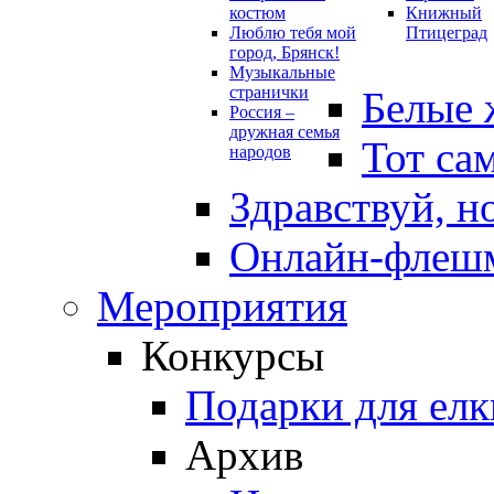
костюм
Книжный
Люблю тебя мой
Птицеград
город, Брянск!
Музыкальные
странички
Белые 
Россия –
дружная семья
Тот са
народов
Здравствуй, н
Онлайн-флешм
Мероприятия
Конкурсы
Подарки для елк
Архив