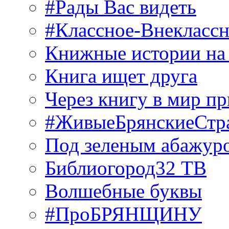
#Рады Вас видеть
#Классное-Внекласс
Книжные истории на
Книга ищет друга
Через книгу в мир п
#ЖивыеБрянскиеСтр
Под зеленым абажур
Библиогород32 ТВ
Волшебные буквы
#ПроБРЯНЩИНУ