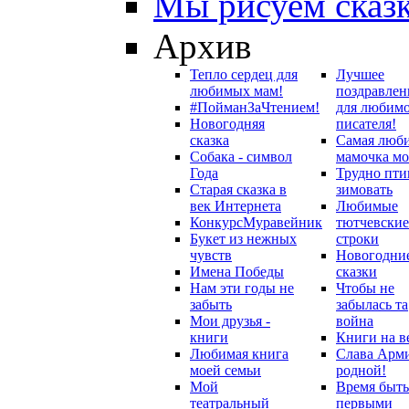
Мы рисуем сказ
Архив
Тепло сердец для
Лучшее
любимых мам!
поздравлен
#ПойманЗаЧтением!
для любим
Новогодняя
писателя!
сказка
Самая люб
Собака - символ
мамочка мо
Года
Трудно пти
Старая сказка в
зимовать
век Интернета
Любимые
Конкурс
Муравейник
тютчевские
Букет из нежных
строки
чувств
Новогодни
Имена Победы
сказки
Нам эти годы не
Чтобы не
забыть
забылась та
Мои друзья -
война
книги
Книги на в
Любимая книга
Слава Арм
моей семьи
родной!
Мой
Время быть
театральный
первыми