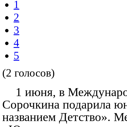
1
2
3
4
5
(2 голосов)
1 июня, в Междунаро
Сорочкина подарила юн
названием Детство». М