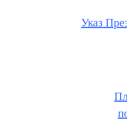
Указ Пре
Пл
п