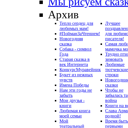
Мы рисуем сказ
Архив
Тепло сердец для
Лучшее
любимых мам!
поздравлен
#ПойманЗаЧтением!
для любим
Новогодняя
писателя!
сказка
Самая люб
Собака - символ
мамочка мо
Года
Трудно пти
Старая сказка в
зимовать
век Интернета
Любимые
Конкурс
Муравейник
тютчевские
Букет из нежных
строки
чувств
Новогодни
Имена Победы
сказки
Нам эти годы не
Чтобы не
забыть
забылась та
Мои друзья -
война
книги
Книги на в
Любимая книга
Слава Арм
моей семьи
родной!
Мой
Время быть
театральный
первыми