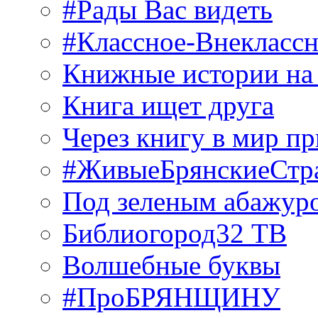
#Рады Вас видеть
#Классное-Внекласс
Книжные истории на
Книга ищет друга
Через книгу в мир п
#ЖивыеБрянскиеСтр
Под зеленым абажур
Библиогород32 ТВ
Волшебные буквы
#ПроБРЯНЩИНУ