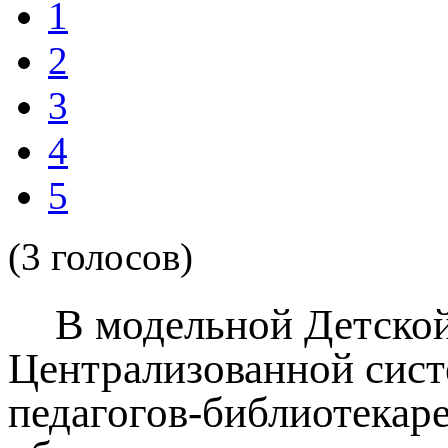
1
2
3
4
5
(3 голосов)
В модельной Детской
Централизованной систе
педагогов-библиотекар