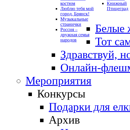
костюм
Книжный
Люблю тебя мой
Птицеград
город, Брянск!
Музыкальные
странички
Белые 
Россия –
дружная семья
Тот са
народов
Здравствуй, н
Онлайн-флешм
Мероприятия
Конкурсы
Подарки для елк
Архив