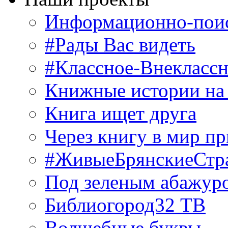
Информационно-поис
#Рады Вас видеть
#Классное-Внекласс
Книжные истории на
Книга ищет друга
Через книгу в мир п
#ЖивыеБрянскиеСтр
Под зеленым абажур
Библиогород32 ТВ
Волшебные буквы