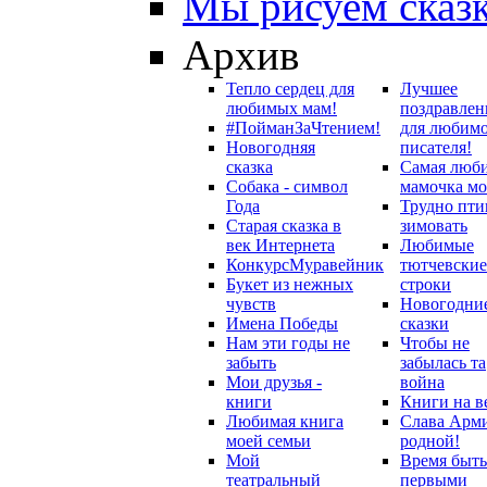
Мы рисуем сказ
Архив
Тепло сердец для
Лучшее
любимых мам!
поздравлен
#ПойманЗаЧтением!
для любим
Новогодняя
писателя!
сказка
Самая люб
Собака - символ
мамочка мо
Года
Трудно пти
Старая сказка в
зимовать
век Интернета
Любимые
Конкурс
Муравейник
тютчевские
Букет из нежных
строки
чувств
Новогодни
Имена Победы
сказки
Нам эти годы не
Чтобы не
забыть
забылась та
Мои друзья -
война
книги
Книги на в
Любимая книга
Слава Арм
моей семьи
родной!
Мой
Время быть
театральный
первыми