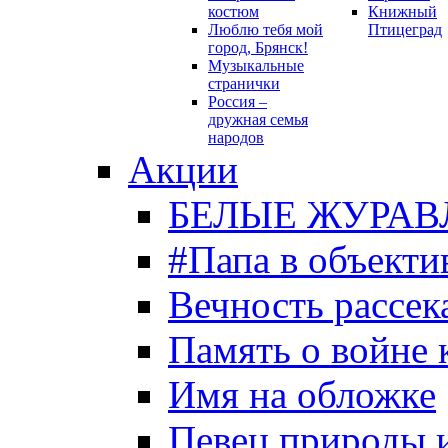
костюм
Книжный
Люблю тебя мой
Птицеград
город, Брянск!
Музыкальные
странички
Россия –
дружная семья
народов
Акции
БЕЛЫЕ ЖУРАВ
#Папа в объекти
Вечность рассека
Память о войне 
Имя на обложке
Певец природы 