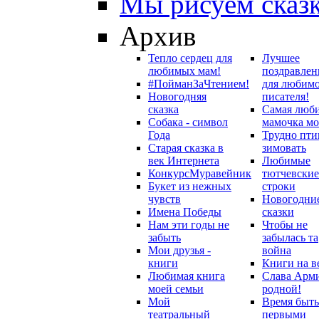
Мы рисуем сказ
Архив
Тепло сердец для
Лучшее
любимых мам!
поздравлен
#ПойманЗаЧтением!
для любим
Новогодняя
писателя!
сказка
Самая люб
Собака - символ
мамочка мо
Года
Трудно пти
Старая сказка в
зимовать
век Интернета
Любимые
Конкурс
Муравейник
тютчевские
Букет из нежных
строки
чувств
Новогодни
Имена Победы
сказки
Нам эти годы не
Чтобы не
забыть
забылась та
Мои друзья -
война
книги
Книги на в
Любимая книга
Слава Арм
моей семьи
родной!
Мой
Время быть
театральный
первыми