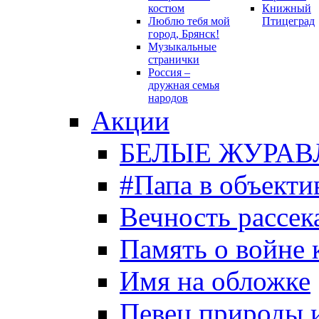
костюм
Книжный
Люблю тебя мой
Птицеград
город, Брянск!
Музыкальные
странички
Россия –
дружная семья
народов
Акции
БЕЛЫЕ ЖУРАВ
#Папа в объекти
Вечность рассека
Память о войне 
Имя на обложке
Певец природы 