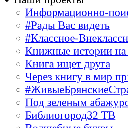
Информационно-поис
#Рады Вас видеть
#Классное-Внекласс
Книжные истории на
Книга ищет друга
Через книгу в мир п
#ЖивыеБрянскиеСтр
Под зеленым абажур
Библиогород32 ТВ
Волшебные буквы