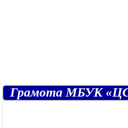
Грамота МБУК «ЦСДБ