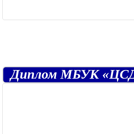
Диплом МБУК «ЦСДБ г