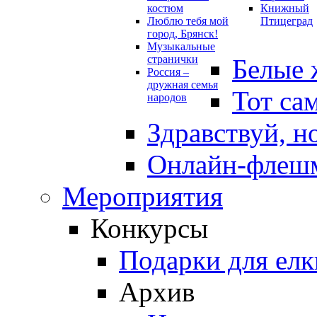
костюм
Книжный
Люблю тебя мой
Птицеград
город, Брянск!
Музыкальные
странички
Белые 
Россия –
дружная семья
Тот са
народов
Здравствуй, н
Онлайн-флешм
Мероприятия
Конкурсы
Подарки для елк
Архив