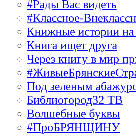
#Рады Вас видеть
#Классное-Внекласс
Книжные истории на
Книга ищет друга
Через книгу в мир п
#ЖивыеБрянскиеСтр
Под зеленым абажур
Библиогород32 ТВ
Волшебные буквы
#ПроБРЯНЩИНУ