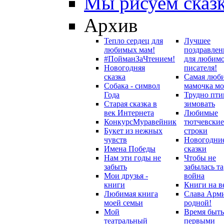
Мы рисуем сказ
Архив
Тепло сердец для
Лучшее
любимых мам!
поздравлен
#ПойманЗаЧтением!
для любим
Новогодняя
писателя!
сказка
Самая люб
Собака - символ
мамочка мо
Года
Трудно пти
Старая сказка в
зимовать
век Интернета
Любимые
Конкурс
Муравейник
тютчевские
Букет из нежных
строки
чувств
Новогодни
Имена Победы
сказки
Нам эти годы не
Чтобы не
забыть
забылась та
Мои друзья -
война
книги
Книги на в
Любимая книга
Слава Арм
моей семьи
родной!
Мой
Время быть
театральный
первыми