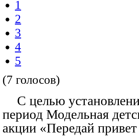
1
2
3
4
5
(7 голосов)
С целью установлени
период Модельная детс
акции «Передай привет 