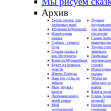
Мы рисуем сказ
Архив
Тепло сердец для
Лучшее
любимых мам!
поздравлен
#ПойманЗаЧтением!
для любим
Новогодняя
писателя!
сказка
Самая люб
Собака - символ
мамочка мо
Года
Трудно пти
Старая сказка в
зимовать
век Интернета
Любимые
Конкурс
Муравейник
тютчевские
Букет из нежных
строки
чувств
Новогодни
Имена Победы
сказки
Нам эти годы не
Чтобы не
забыть
забылась та
Мои друзья -
война
книги
Книги на в
Любимая книга
Слава Арм
моей семьи
родной!
Мой
Время быть
театральный
первыми