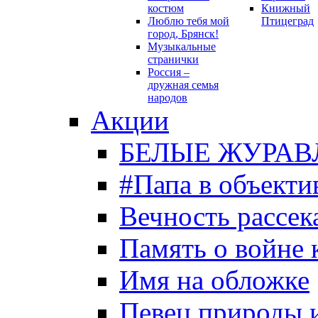
костюм
Книжный
Люблю тебя мой
Птицеград
город, Брянск!
Музыкальные
странички
Россия –
дружная семья
народов
Акции
БЕЛЫЕ ЖУРАВ
#Папа в объекти
Вечность рассека
Память о войне 
Имя на обложке
Певец природы 