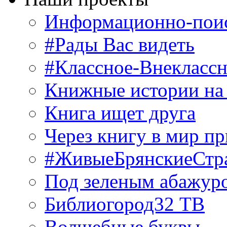
Информационно-поис
#Рады Вас видеть
#Классное-Внекласс
Книжные истории на
Книга ищет друга
Через книгу в мир п
#ЖивыеБрянскиеСтр
Под зеленым абажур
Библиогород32 ТВ
Волшебные буквы