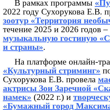
В рамках программы
«Пу
2022 году Сухорукова Е.В. 
зоотур «Территория необ
течение 2025 и 2026 годов –
музыкальную гостиную «С 
и страны»
.
На платформе онлайн-тр
«Культурный стриминг»
по
Сухорукова Е.В. провела
ма
актрисы Зои Заречной «Ска
намек»
(2022 г.) и
творческ
«Бумажный город Максим