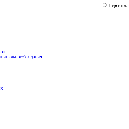
Версия дл
ка»
ципального) задания
ых