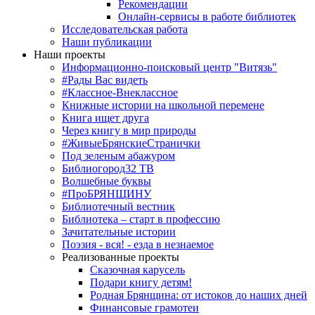
Рекомендации
Онлайн-сервисы в работе библиотек
Исследовательская работа
Наши публикации
Наши проекты
Информационно-поисковый центр "Витязь"
#Рады Вас видеть
#Классное-Внеклассное
Книжные истории на школьной перемене
Книга ищет друга
Через книгу в мир природы
#ЖивыеБрянскиеСтранички
Под зеленым абажуром
Библиогород32 ТВ
Волшебные буквы
#ПроБРЯНЩИНУ
Библиотечный вестник
Библиотека – старт в профессию
Зачитательные истории
Поэзия - вся! - езда в незнаемое
Реализованные проекты
Сказочная карусель
Подари книгу детям!
Родная Брянщина: от истоков до наших дней
Финансовые грамотеи