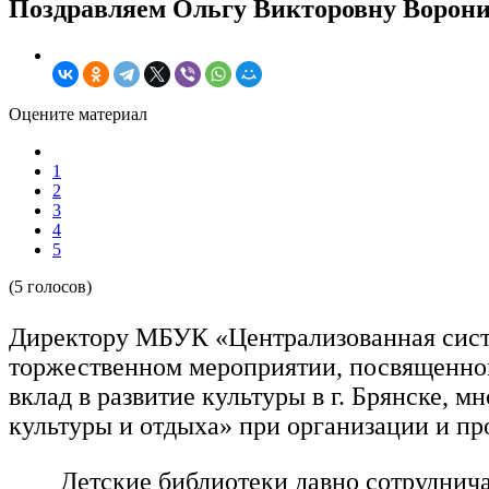
Поздравляем Ольгу Викторовну Ворон
Оцените материал
1
2
3
4
5
(5 голосов)
Директору МБУК «Централизованная систе
торжественном мероприятии, посвященном 
вклад в развитие культуры в г. Брянске,
культуры и отдыха» при организации и п
Детские библиотеки давно сотруднича