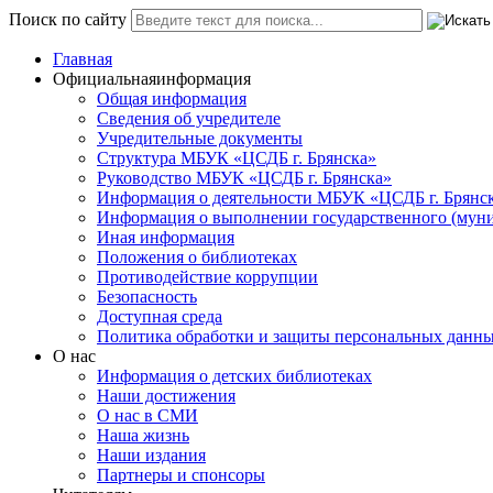
Поиск по сайту
Главная
Официальная
информация
Общая информация
Сведения об учредителе
Учредительные документы
Структура МБУК «ЦСДБ г. Брянска»
Руководство МБУК «ЦСДБ г. Брянска»
Информация о деятельности МБУК «ЦСДБ г. Брянс
Информация о выполнении государственного (муни
Иная информация
Положения о библиотеках
Противодействие коррупции
Безопасность
Доступная среда
Политика обработки и защиты персональных данн
О нас
Информация о детских библиотеках
Наши достижения
О нас в СМИ
Наша жизнь
Наши издания
Партнеры и спонсоры