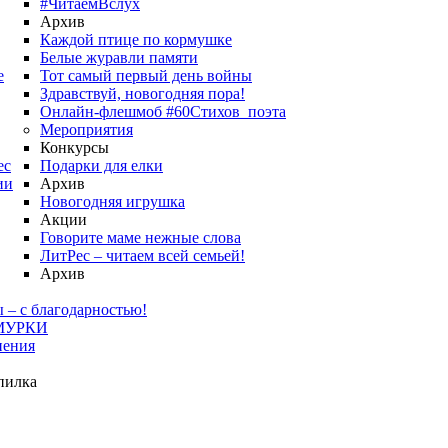
#ЧитаемВслух
Архив
Каждой птице по кормушке
Белые журавли памяти
е
Тот самый первый день войны
Здравствуй, новогодняя пора!
Онлайн-флешмоб #60Стихов_поэта
Мероприятия
Конкурсы
ес
Подарки для елки
ии
Архив
Новогодняя игрушка
Акции
Говорите маме нежные слова
ЛитРес – читаем всей семьей!
Архив
 – с благодарностью!
МУРКИ
нения
пилка