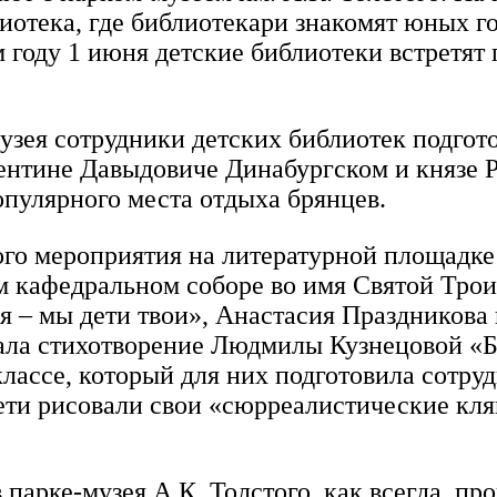
лиотека, где библиотекари знакомят юных
 году 1 июня детские библиотеки встретят
узея сотрудники детских библиотек подго
ентине Давыдовиче Динабургском и князе 
опулярного места отдыха брянцев.
го мероприятия на литературной площадке
 кафедральном соборе во имя Святой Троиц
я – мы дети твои», Анастасия Праздникова
зала стихотворение Людмилы Кузнецовой «Б
классе, который для них подготовила сотру
ети рисовали свои «сюрреалистические кля
парке-музея А.К. Толстого, как всегда, пр