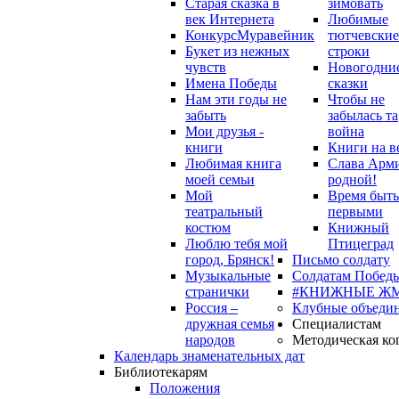
Старая сказка в
зимовать
век Интернета
Любимые
Конкурс
Муравейник
тютчевские
Букет из нежных
строки
чувств
Новогодни
Имена Победы
сказки
Нам эти годы не
Чтобы не
забыть
забылась та
Мои друзья -
война
книги
Книги на в
Любимая книга
Слава Арм
моей семьи
родной!
Мой
Время быть
театральный
первыми
костюм
Книжный
Люблю тебя мой
Птицеград
город, Брянск!
Письмо солдату
Музыкальные
Солдатам Победы
странички
#КНИЖНЫЕ Ж
Россия –
Клубные объеди
дружная семья
Специалистам
народов
Методическая ко
Календарь знаменательных дат
Библиотекарям
Положения