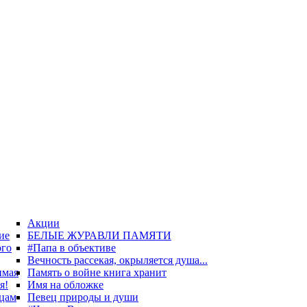
Акции
ие
БЕЛЫЕ ЖУРАВЛИ ПАМЯТИ
ого
#Папа в объективе
Вечность рассекая, окрыляется душа...
имая
Память о войне книга хранит
я!
Имя на обложке
цам
Певец природы и души