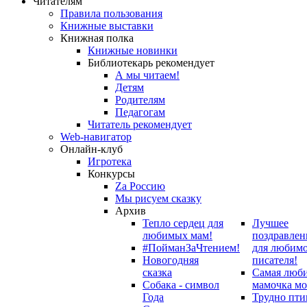
Читателям
Правила пользования
Книжные выставки
Книжная полка
Книжные новинки
Библиотекарь рекомендует
А мы читаем!
Детям
Родителям
Педагогам
Читатель рекомендует
Web-навигатор
Онлайн-клуб
Игротека
Конкурсы
Zа Россию
Мы рисуем сказку
Архив
Тепло сердец для
Лучшее
любимых мам!
поздравлен
#ПойманЗаЧтением!
для любим
Новогодняя
писателя!
сказка
Самая люб
Собака - символ
мамочка мо
Года
Трудно пти