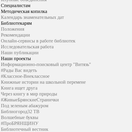
Специалистам
Методическая копилка
Календарь знаменательных дат
Библиотекарям
Положения
Рекомендации
Онлайн-сервисы в работе библиотек
Исследовательская работа
Наши публикации
Наши проекты
Информационно-поисковый центр "Витязь"
#Рады Вас видеть
#Классное-Внеклассное
Книжные истории на школьной перемене
Книга ищет друга
Через книгу в мир природы
#ЖивыеБрянскиеСтранички
Под зеленым абажуром
Библиогород32 ТВ
Волшебные буквы
#ПроБРЯНЩИНУ
Библиотечный вестник