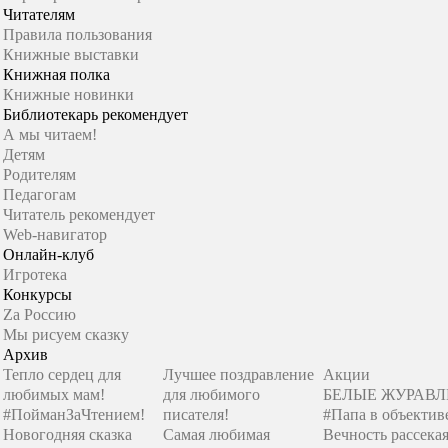
Читателям
Правила пользования
Книжные выставки
Книжная полка
Книжные новинки
Библиотекарь рекомендует
А мы читаем!
Детям
Родителям
Педагогам
Читатель рекомендует
Web-навигатор
Онлайн-клуб
Игротека
Конкурсы
Zа Россию
Мы рисуем сказку
Архив
Тепло сердец для
Лучшее поздравление
Акции
любимых мам!
для любимого
БЕЛЫЕ ЖУРАВ
#ПойманЗаЧтением!
писателя!
#Папа в объектив
Новогодняя сказка
Самая любимая
Вечность рассекая