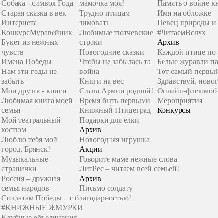
Собака - символ Года
мамочка моя!
Память о войне к
Старая сказка в век
Трудно птицам
Имя на обложке
Интернета
зимовать
Певец природы и
Конкурс
Муравейник
Любимые тютчевские
#ЧитаемВслух
Букет из нежных
строки
Архив
чувств
Новогодние сказки
Каждой птице по
Имена Победы
Чтобы не забылась та
Белые журавли п
Нам эти годы не
война
Тот самый первы
забыть
Книги на вес
Здравствуй, новог
Мои друзья - книги
Слава Армии родной!
Онлайн-флешмоб 
Любимая книга моей
Время быть первыми
Мероприятия
семьи
Книжный Птицеград
Конкурсы
Мой театральный
Подарки для елки
костюм
Архив
Люблю тебя мой
Новогодняя игрушка
город, Брянск!
Акции
Музыкальные
Говорите маме нежные слова
странички
ЛитРес – читаем всей семьей!
Россия – дружная
Архив
семья народов
Письмо солдату
Солдатам Победы – с благодарностью!
#КНИЖНЫЕ ЖМУРКИ
Клубные объединения