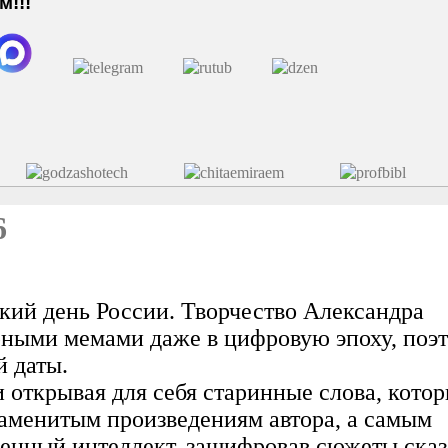
!!!
6
кий день России. Творчество Александра
ярными мемами даже в цифровую эпоху, поэ
й даты.
 открывая для себя старинные слова, кото
наменитым произведениям автора, а самым
венный интеллект, зашифровав сюжеты сказ