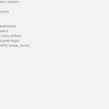
нига хранит
 души
 кормушке
амяти
й день войны
одняя пора!
#60Стихов_поэта