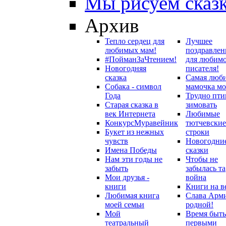
Мы рисуем сказ
Архив
Тепло сердец для
Лучшее
любимых мам!
поздравлен
#ПойманЗаЧтением!
для любим
Новогодняя
писателя!
сказка
Самая люб
Собака - символ
мамочка мо
Года
Трудно пти
Старая сказка в
зимовать
век Интернета
Любимые
Конкурс
Муравейник
тютчевские
Букет из нежных
строки
чувств
Новогодни
Имена Победы
сказки
Нам эти годы не
Чтобы не
забыть
забылась та
Мои друзья -
война
книги
Книги на в
Любимая книга
Слава Арм
моей семьи
родной!
Мой
Время быть
театральный
первыми