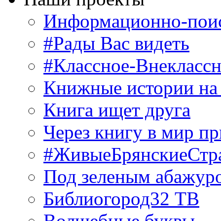
Информационно-поис
#Рады Вас видеть
#Классное-Внекласс
Книжные истории на
Книга ищет друга
Через книгу в мир п
#ЖивыеБрянскиеСтр
Под зеленым абажур
Библиогород32 ТВ
Волшебные буквы