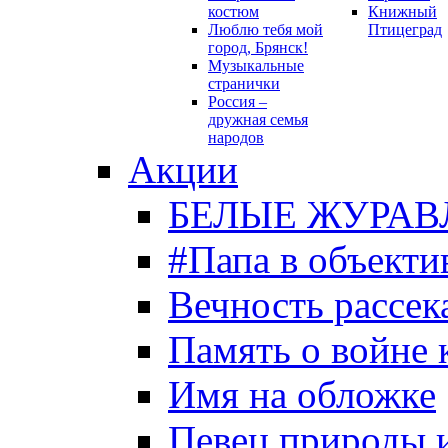
костюм
Книжный
Люблю тебя мой
Птицеград
город, Брянск!
Музыкальные
странички
Россия –
дружная семья
народов
Акции
БЕЛЫЕ ЖУРАВ
#Папа в объекти
Вечность рассека
Память о войне 
Имя на обложке
Певец природы 