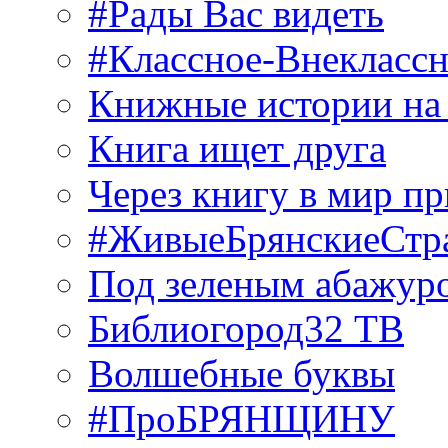
#Рады Вас видеть
#Классное-Внекласс
Книжные истории на
Книга ищет друга
Через книгу в мир п
#ЖивыеБрянскиеСтр
Под зеленым абажур
Библиогород32 ТВ
Волшебные буквы
#ПроБРЯНЩИНУ