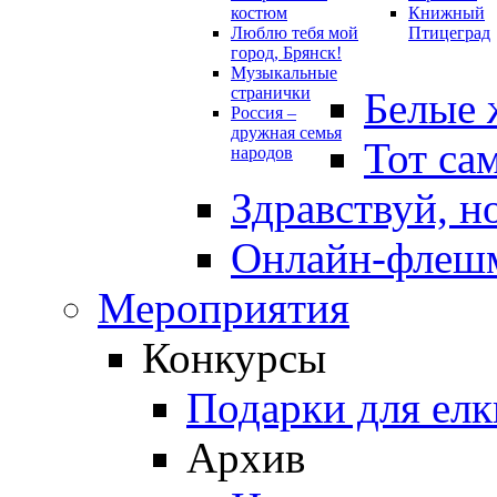
костюм
Книжный
Люблю тебя мой
Птицеград
город, Брянск!
Музыкальные
странички
Белые 
Россия –
дружная семья
Тот са
народов
Здравствуй, н
Онлайн-флешм
Мероприятия
Конкурсы
Подарки для елк
Архив