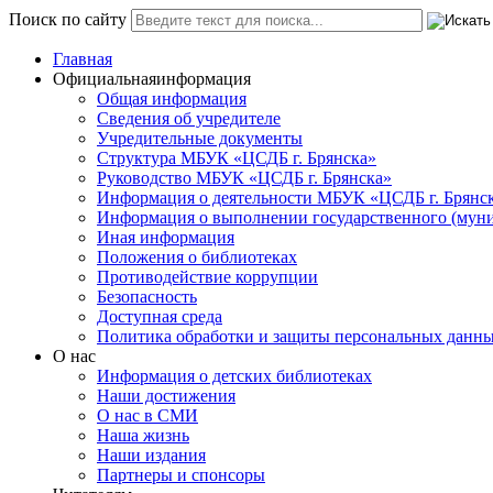
Поиск по сайту
Главная
Официальная
информация
Общая информация
Сведения об учредителе
Учредительные документы
Структура МБУК «ЦСДБ г. Брянска»
Руководство МБУК «ЦСДБ г. Брянска»
Информация о деятельности МБУК «ЦСДБ г. Брянс
Информация о выполнении государственного (муни
Иная информация
Положения о библиотеках
Противодействие коррупции
Безопасность
Доступная среда
Политика обработки и защиты персональных данн
О нас
Информация о детских библиотеках
Наши достижения
О нас в СМИ
Наша жизнь
Наши издания
Партнеры и спонсоры