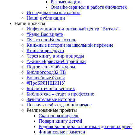
Рекомендации
Онлайн-сервисы в работе библиотек
Исследовательская работа
Наши публикации
Наши проекты
Информационно-поисковый центр "Витязь"
#Рады Вас видеть
#Классное-Внеклассное
Книжные истории на школьной перемене
Книга ищет друга
Через книгу в мир природы
#ЖивыеБрянскиеСтранички
Под зеленым абажуром
Библиогород32 ТВ
Волшебные буквы
#ПроБРЯНЩИНУ
Библиотечный вестник
Библиотека – старт в профессию
Зачитательные истории
Поэзия - вся! - езда в незнаемое
Реализованные проекты
Сказочная карусель
Подари книгу детям!
Родная Брянщина: от истоков до наших дней
Финансовые грамотеи