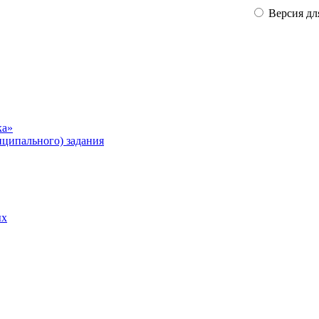
Версия дл
ка»
ципального) задания
ых