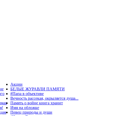
Акции
ие
БЕЛЫЕ ЖУРАВЛИ ПАМЯТИ
ого
#Папа в объективе
Вечность рассекая, окрыляется душа...
имая
Память о войне книга хранит
я!
Имя на обложке
цам
Певец природы и души