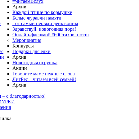
#ЧитаемВслух
Архив
Каждой птице по кормушке
Белые журавли памяти
е
Тот самый первый день войны
Здравствуй, новогодняя пора!
Онлайн-флешмоб #60Стихов_поэта
Мероприятия
Конкурсы
ес
Подарки для елки
ии
Архив
Новогодняя игрушка
Акции
Говорите маме нежные слова
ЛитРес – читаем всей семьей!
Архив
 – с благодарностью!
МУРКИ
нения
пилка