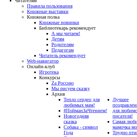
Читателям
Правила пользования
Книжные выставки
Книжная полка
Книжные новинки
Библиотекарь рекомендует
А мы читаем!
Детям
Родителям
Педагогам
Читатель рекомендует
Web-навигатор
Онлайн-клуб
Игротека
Конкурсы
Zа Россию
Мы рисуем сказку
Архив
Тепло сердец для
Лучшее
любимых мам!
поздравлен
#ПойманЗаЧтением!
для любим
Новогодняя
писателя!
сказка
Самая люб
Собака - символ
мамочка мо
Года
Трудно пти