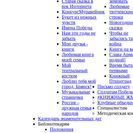
Старая сказка в
зимовать
век Интернета
Любимые
Конкурс
Муравейник
тютчевские
Букет из нежных
строки
чувств
Новогодни
Имена Победы
сказки
Нам эти годы не
Чтобы не
забыть
забылась та
Мои друзья -
война
книги
Книги на в
Любимая книга
Слава Арм
моей семьи
родной!
Мой
Время быть
театральный
первыми
костюм
Книжный
Люблю тебя мой
Птицеград
город, Брянск!
Письмо солдату
Музыкальные
Солдатам Победы
странички
#КНИЖНЫЕ Ж
Россия –
Клубные объеди
дружная семья
Специалистам
народов
Методическая ко
Календарь знаменательных дат
Библиотекарям
Положения