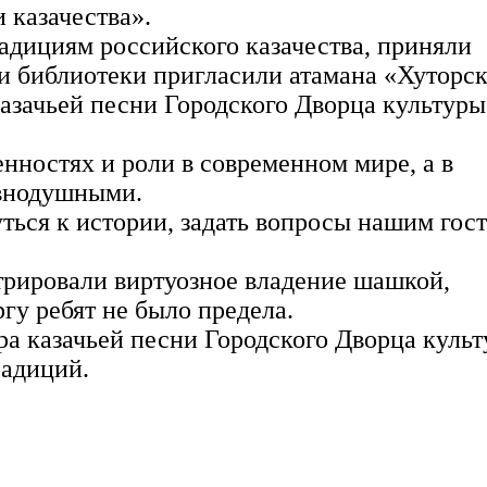
 казачества».
адициям российского казачества, приняли
 библиотеки пригласили атамана «Хуторск
казачьей песни Городского Дворца культуры
енностях и роли в современном мире, а в
авнодушными.
ться к истории, задать вопросы нашим гост
трировали виртуозное владение шашкой,
ргу ребят не было предела.
а казачьей песни Городского Дворца куль
радиций.