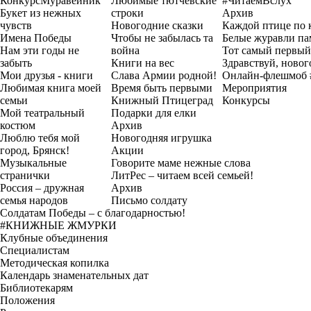
Конкурс
Муравейник
Любимые тютчевские
#ЧитаемВслух
Букет из нежных
строки
Архив
чувств
Новогодние сказки
Каждой птице по 
Имена Победы
Чтобы не забылась та
Белые журавли па
Нам эти годы не
война
Тот самый первый
забыть
Книги на вес
Здравствуй, новог
Мои друзья - книги
Слава Армии родной!
Онлайн-флешмоб 
Любимая книга моей
Время быть первыми
Мероприятия
семьи
Книжный Птицеград
Конкурсы
Мой театральный
Подарки для елки
костюм
Архив
Люблю тебя мой
Новогодняя игрушка
город, Брянск!
Акции
Музыкальные
Говорите маме нежные слова
странички
ЛитРес – читаем всей семьей!
Россия – дружная
Архив
семья народов
Письмо солдату
Солдатам Победы – с благодарностью!
#КНИЖНЫЕ ЖМУРКИ
Клубные объединения
Специалистам
Методическая копилка
Календарь знаменательных дат
Библиотекарям
Положения