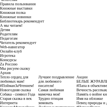
Правила пользования
Книжные выставки
Книжная полка
Книжные новинки
Библиотекарь рекомендует
А мы читаем!
Детям
Родителям
Педагогам
Читатель рекомендует
Web-навигатор
Онлайн-клуб
Игротека
Конкурсы
Zа Россию
Мы рисуем сказку
Архив
Тепло сердец для
Лучшее поздравление
Акции
любимых мам!
для любимого
БЕЛЫЕ ЖУРАВЛ
#ПойманЗаЧтением!
писателя!
#Папа в объектив
Новогодняя сказка
Самая любимая
Вечность рассекая,
Собака - символ Года
мамочка моя!
Память о войне кн
Старая сказка в век
Трудно птицам
Имя на обложке
Интернета
зимовать
Певец природы и