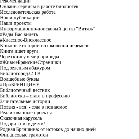
Рекомендации
Онлайн-сервисы в работе библиотек
Исследовательская работа
Наши публикации
Наши проекты
Информационно-поисковый центр "Витязь"
#Рады Вас видеть
#Классное-Внеклассное
Книжные истории на школьной перемене
Книга ищет друга
Через книгу в мир природы
#ЖивыеБрянскиеСтранички
Под зеленым абажуром
Библиогород32 ТВ
Волшебные буквы
#ПроБРЯНЩИНУ
Библиотечный вестник
Библиотека – старт в профессию
Зачитательные истории
Поэзия - вся! - езда в незнаемое
Реализованные проекты
Сказочная карусель
Подари книгу детям!
Родная Брянщина: от истоков до наших дней
Финансовые грамотеи