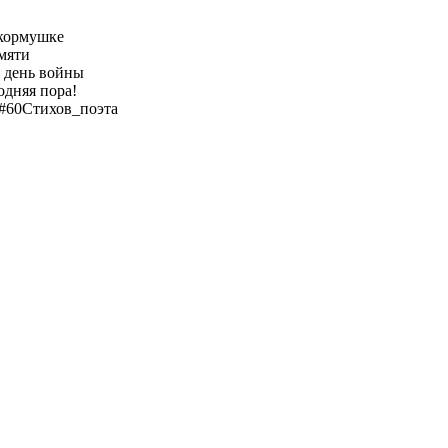
кормушке
мяти
 день войны
одняя пора!
#60Стихов_поэта