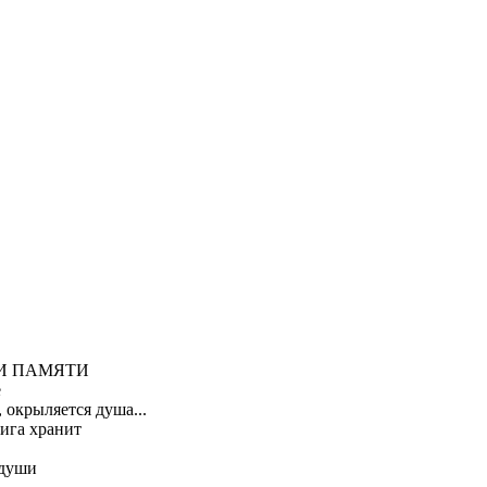
И ПАМЯТИ
е
 окрыляется душа...
ига хранит
 души