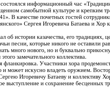
3 состоялся информационный час «Традиции
щенном самобытной культуре и крепким тр
. В качестве почетных гостей сотрудники
рянского» Сергея Игоревича Батаева и Хор 
л об истории казачества, его традициях, ц
ачьи песни, которые никого не оставили р
ать много нового, но и буквально прикосну
 этого замечательного коллектива.
я фланкировка. Участники хора продемонс
 но и может искусно владеть оружием. Восто
ргею Игоревичу Батаеву и коллективу Хор
ное выступление и сохранение бесценных т