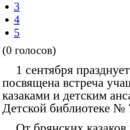
3
4
5
(0 голосов)
1 сентября празднуе
посвящена встреча уч
казаками и детским анс
Детской библиотеке № 7
От брянских казаков