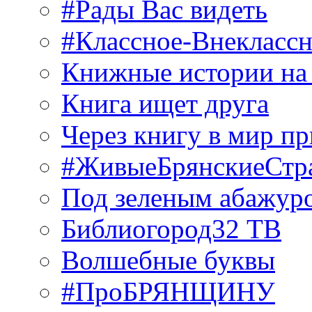
#Рады Вас видеть
#Классное-Внекласс
Книжные истории на
Книга ищет друга
Через книгу в мир п
#ЖивыеБрянскиеСтр
Под зеленым абажур
Библиогород32 ТВ
Волшебные буквы
#ПроБРЯНЩИНУ