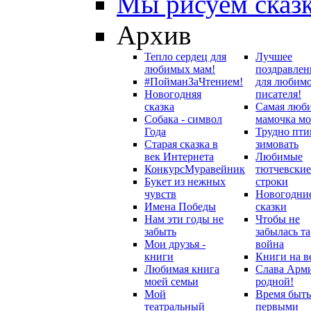
Мы рисуем сказ
Архив
Тепло сердец для
Лучшее
любимых мам!
поздравлен
#ПойманЗаЧтением!
для любим
Новогодняя
писателя!
сказка
Самая люб
Собака - символ
мамочка мо
Года
Трудно пти
Старая сказка в
зимовать
век Интернета
Любимые
Конкурс
Муравейник
тютчевские
Букет из нежных
строки
чувств
Новогодни
Имена Победы
сказки
Нам эти годы не
Чтобы не
забыть
забылась та
Мои друзья -
война
книги
Книги на в
Любимая книга
Слава Арм
моей семьи
родной!
Мой
Время быть
театральный
первыми