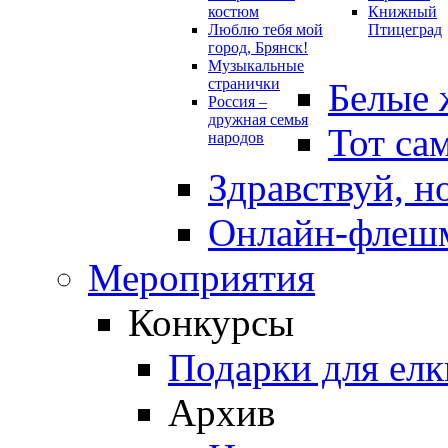
костюм
Книжный
Люблю тебя мой
Птицеград
город, Брянск!
Музыкальные
странички
Белые 
Россия –
дружная семья
Тот са
народов
Здравствуй, н
Онлайн-флешм
Мероприятия
Конкурсы
Подарки для елк
Архив