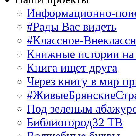
Информационно-поис
#Рады Вас видеть
#Классное-Внекласс
Книжные истории на
Книга ищет друга
Через книгу в мир п
#ЖивыеБрянскиеСтр
Под зеленым абажур
Библиогород32 ТВ
Волшебные буквы