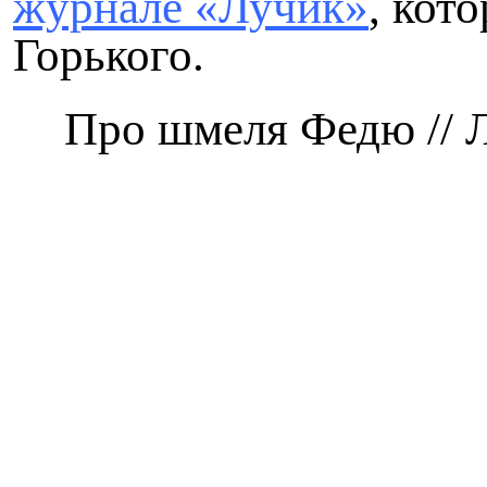
журнале «Лучик»
, кот
Горького.
Про шмеля Федю // Лу