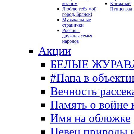
костюм
Книжный
Люблю тебя мой
Птицеград
город, Брянск!
Музыкальные
странички
Россия –
дружная семья
народов
Акции
БЕЛЫЕ ЖУРАВ
#Папа в объекти
Вечность рассека
Память о войне 
Имя на обложке
Певец природы 