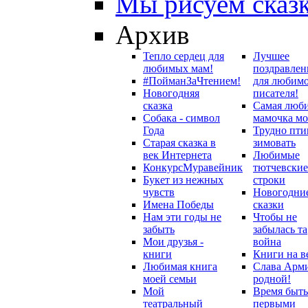
Мы рисуем сказ
Архив
Тепло сердец для
Лучшее
любимых мам!
поздравлен
#ПойманЗаЧтением!
для любим
Новогодняя
писателя!
сказка
Самая люб
Собака - символ
мамочка мо
Года
Трудно пти
Старая сказка в
зимовать
век Интернета
Любимые
Конкурс
Муравейник
тютчевские
Букет из нежных
строки
чувств
Новогодни
Имена Победы
сказки
Нам эти годы не
Чтобы не
забыть
забылась та
Мои друзья -
война
книги
Книги на в
Любимая книга
Слава Арм
моей семьи
родной!
Мой
Время быть
театральный
первыми