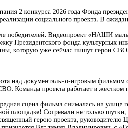
мпания 2 конкурса 2026 года Фонда президе
реализации социального проекта. В ожида
сле победителей. Видеопроект «НАШИ маль
ржку Президентского фонда культурных ин
ины, которую уже сейчас пишут герои СВО
бота над документально-игровым фильмом о
ВО. Команда проекта работает в жестком г
ередная сцена фильма снималась на улице го
ой площадке! Согревали не только шутки, 
освященный герою проекта, руководителю 
признается Владимир Владимирович, с «Го