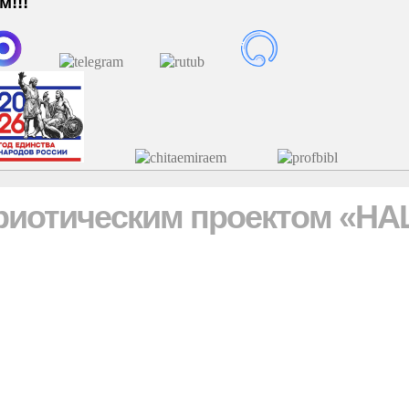
!!!
триотическим проектом «Н