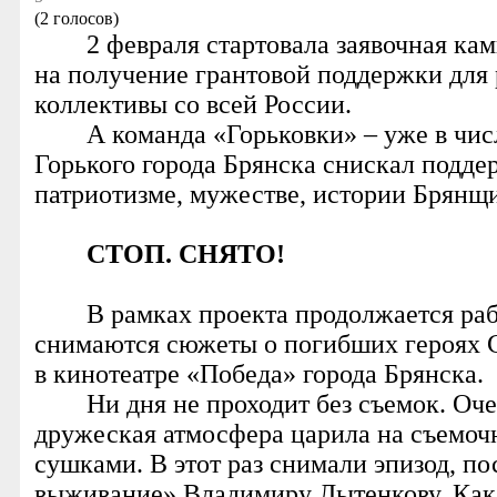
(2 голосов)
2 февраля стартовала заявочная ка
на получение грантовой поддержки для 
коллективы со всей России.
А команда «Горьковки» – уже в чи
Горького города Брянска снискал подде
патриотизме, мужестве, истории Брянщ
СТОП. СНЯТО!
В рамках проекта продолжается ра
снимаются сюжеты о погибших героях С
в кинотеатре «Победа» города Брянска.
Ни дня не проходит без съемок. Оч
дружеская атмосфера царила на съемочн
сушками. В этот раз снимали эпизод, п
выживание» Владимиру Лытенкову. Как 