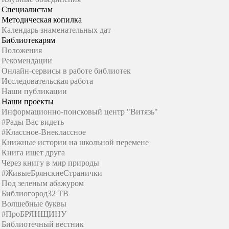
Специалистам
Методическая копилка
Календарь знаменательных дат
Библиотекарям
Положения
Рекомендации
Онлайн-сервисы в работе библиотек
Исследовательская работа
Наши публикации
Наши проекты
Информационно-поисковый центр "Витязь"
#Рады Вас видеть
#Классное-Внеклассное
Книжные истории на школьной перемене
Книга ищет друга
Через книгу в мир природы
#ЖивыеБрянскиеСтранички
Под зеленым абажуром
Библиогород32 ТВ
Волшебные буквы
#ПроБРЯНЩИНУ
Библиотечный вестник