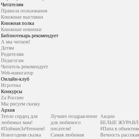
Читателям
Правила пользования
Книжные выставки
Книжная полка
Книжные новинки
Библиотекарь рекомендует
А мы читаем!
Детям
Родителям
Педагогам
Читатель рекомендует
Web-навигатор
Онлайн-клуб
Игротека
Конкурсы
Zа Россию
Мы рисуем сказку
Архив
Тепло сердец для
Лучшее поздравление
Акции
любимых мам!
для любимого
БЕЛЫЕ ЖУРАВ
#ПойманЗаЧтением!
писателя!
#Папа в объектив
Новогодняя сказка
Самая любимая
Вечность рассекая