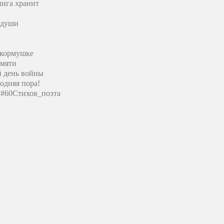
нига хранит
 души
 кормушке
амяти
й день войны
одняя пора!
#60Стихов_поэта