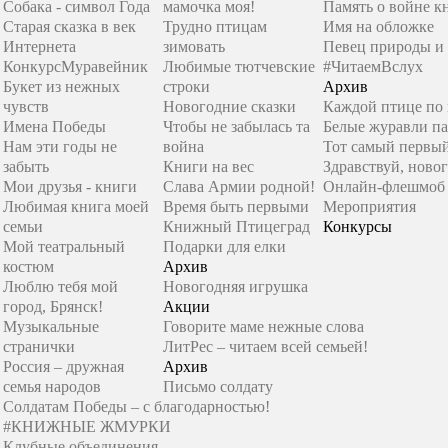
Собака - символ Года
мамочка моя!
Память о войне к
Старая сказка в век
Трудно птицам
Имя на обложке
Интернета
зимовать
Певец природы и
Конкурс
Муравейник
Любимые тютчевские
#ЧитаемВслух
Букет из нежных
строки
Архив
чувств
Новогодние сказки
Каждой птице по
Имена Победы
Чтобы не забылась та
Белые журавли п
Нам эти годы не
война
Тот самый первы
забыть
Книги на вес
Здравствуй, новог
Мои друзья - книги
Слава Армии родной!
Онлайн-флешмоб 
Любимая книга моей
Время быть первыми
Мероприятия
семьи
Книжный Птицеград
Конкурсы
Мой театральный
Подарки для елки
костюм
Архив
Люблю тебя мой
Новогодняя игрушка
город, Брянск!
Акции
Музыкальные
Говорите маме нежные слова
странички
ЛитРес – читаем всей семьей!
Россия – дружная
Архив
семья народов
Письмо солдату
Солдатам Победы – с благодарностью!
#КНИЖНЫЕ ЖМУРКИ
Клубные объединения