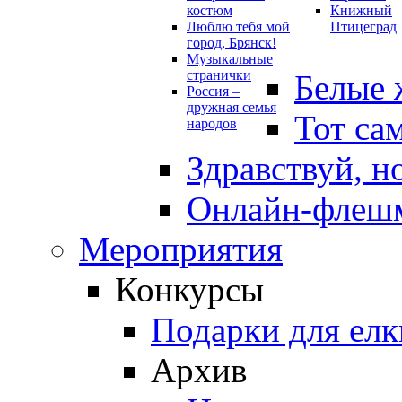
костюм
Книжный
Люблю тебя мой
Птицеград
город, Брянск!
Музыкальные
странички
Белые 
Россия –
дружная семья
Тот са
народов
Здравствуй, н
Онлайн-флешм
Мероприятия
Конкурсы
Подарки для елк
Архив