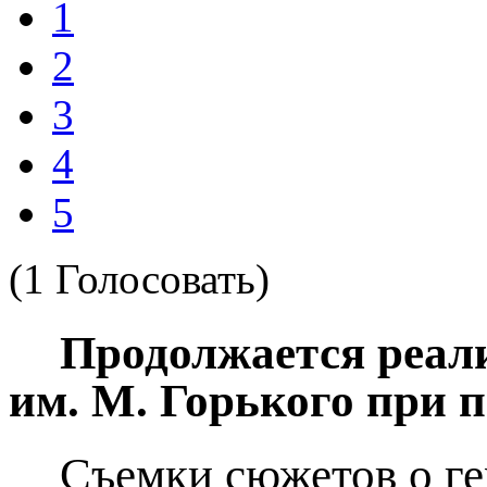
1
2
3
4
5
(1 Голосовать)
Продолжается реал
им. М. Горького при 
Съемки сюжетов о ге