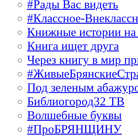
#Рады Вас видеть
#Классное-Внекласс
Книжные истории на
Книга ищет друга
Через книгу в мир п
#ЖивыеБрянскиеСтр
Под зеленым абажур
Библиогород32 ТВ
Волшебные буквы
#ПроБРЯНЩИНУ