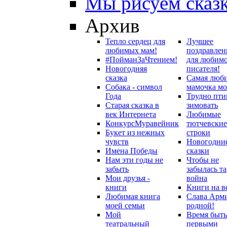
Мы рисуем сказ
Архив
Тепло сердец для
Лучшее
любимых мам!
поздравлен
#ПойманЗаЧтением!
для любим
Новогодняя
писателя!
сказка
Самая люб
Собака - символ
мамочка мо
Года
Трудно пти
Старая сказка в
зимовать
век Интернета
Любимые
Конкурс
Муравейник
тютчевские
Букет из нежных
строки
чувств
Новогодни
Имена Победы
сказки
Нам эти годы не
Чтобы не
забыть
забылась та
Мои друзья -
война
книги
Книги на в
Любимая книга
Слава Арм
моей семьи
родной!
Мой
Время быть
театральный
первыми