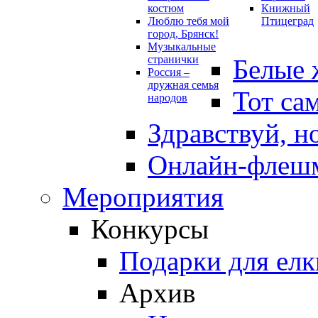
костюм
Книжный
Люблю тебя мой
Птицеград
город, Брянск!
Музыкальные
странички
Белые 
Россия –
дружная семья
Тот са
народов
Здравствуй, н
Онлайн-флешм
Мероприятия
Конкурсы
Подарки для елк
Архив