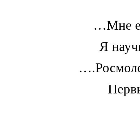
…Мне ес
Я науч
….Росмоло
Первы