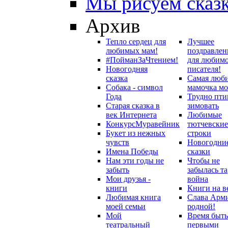
Мы рисуем сказ
Архив
Тепло сердец для
Лучшее
любимых мам!
поздравлен
#ПойманЗаЧтением!
для любим
Новогодняя
писателя!
сказка
Самая люб
Собака - символ
мамочка мо
Года
Трудно пти
Старая сказка в
зимовать
век Интернета
Любимые
Конкурс
Муравейник
тютчевские
Букет из нежных
строки
чувств
Новогодни
Имена Победы
сказки
Нам эти годы не
Чтобы не
забыть
забылась та
Мои друзья -
война
книги
Книги на в
Любимая книга
Слава Арм
моей семьи
родной!
Мой
Время быть
театральный
первыми