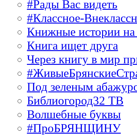
#Рады Вас видеть
#Классное-Внекласс
Книжные истории на
Книга ищет друга
Через книгу в мир п
#ЖивыеБрянскиеСтр
Под зеленым абажур
Библиогород32 ТВ
Волшебные буквы
#ПроБРЯНЩИНУ