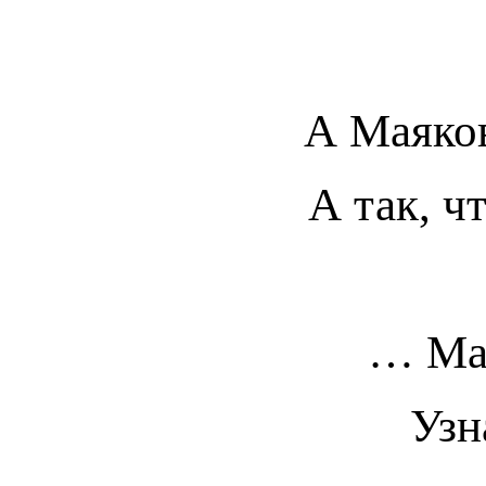
А Маяков
А так, ч
… Мал
Узн