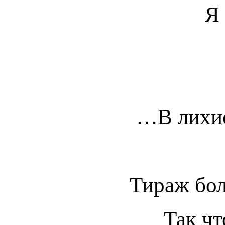
Я
…В лихие
Тираж бол
Так чт