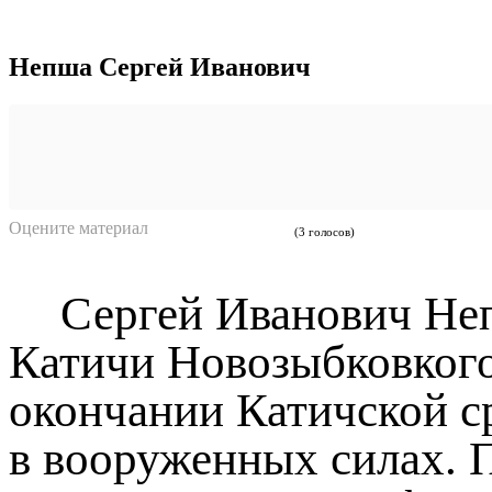
Непша Сергей Иванович
Оцените материал
(3 голосов)
Сергей Иванович Неп
Катичи Новозыбковкого
окончании Катичской с
в вооруженных силах. П